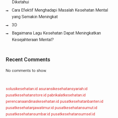
Diketahui
Cara Efektif Menghadapi Masalah Kesehatan Mental
yang Semakin Meningkat
3D
Bagaimana Lagu Kesehatan Dapat Meningkatkan
Kesejahteraan Mental?
Recent Comments
No comments to show.
solusikesehatan.id
asuransikesehatansyariah.id
pusatkesehatanstore.id
pabrikalatkesehatan.id
perencanaandinaskesehatan.id
pusatkesehatanbanten.id
pusatkesehatanjawatimur.id
pusatkesehatansumut.id
pusatkesehatansumbar.id
pusatkesehatansumsel.id