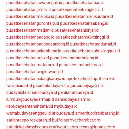
pusatkesehatanjawatengah.id
pusatkesehatanriau.id
pusatkesehatanjambi.id
pusatkesehatanbengkulu.id
pusatkesehatanmaluku.id
pusatkesehatanmalukuutara.id
pusatkesehatangorontalo.id
pusatkesehatansabang.id
pusatkesehatanmedan.id
pusatkesehatanbinjai.id
pusatkesehatanpadang.id
pusatkesehatanbukittinggi.id
pusatkesehatanpadangpanjang.id
pusatkesehatandumai.id
pusatkesehatanpalembang.id
pusatkesehatanlubuklinggau.id
pusatkesehatansolo.id
pusatkesehatanmalang.id
pusatkesehatanmataram.id
pusatkesehatanbima.id
pusatkesehatansingkawang.id
pusatkesehatanpalangkaraya.id
apotekerku.id
apotekmk.id
farmasiuad.id
pecintabudaya.id
ragambudayajatim.id
budayakita.id
senibudaya.id
penikmatbudaya.id
lumbungbudayadermaji.id
senibudayaislam.id
kebudayaantanahdatar.id
mybudaya.id
wartabudayasanggau.id
sribudaya.id
simerdupolresbatang.id
satlantaspolresklaten.id
buffalogrovechamber.org
eatdrinkdishmpls.com
craftycutz.com
texasgirlreads.com