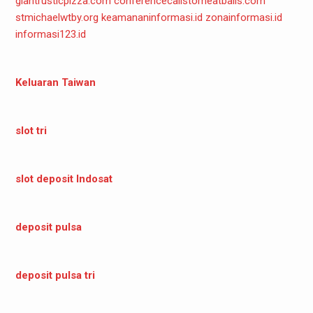
giantrusticpizza.com
conferencecallstomeatballs.com
stmichaelwtby.org
keamananinformasi.id
zonainformasi.id
informasi123.id
Keluaran Taiwan
slot tri
slot deposit Indosat
deposit pulsa
deposit pulsa tri