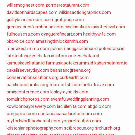
williemcginest.com
zorrosrestaurant.com
davidsonhardscapes.com
wilkinsactiongraphics.com
guiltybunnies.com
acemgmtgroup.com
greeneacresfarmhouse.com
cincinnatiukrainianfestival.com
fullhousesa.com
oyaguerefineart.com
healthywife.com
pbcvoice.com
amazingtimlocksmith.com
marrakechimmo.com
polresmanggaraitimur.id
polrestoba.id
infotentangkesehatan.id
informasikesehatan.id
kamuskesehatan.id
farmasiapotekerumm.id
kabarmataram.id
cakelifeeveryday.com
beansandgreens.org
conservationsolutions.org
curbearth.com
pacificocolombia.org
topfoodish.com
hello-trove.com
pmigconference.com
lesleyreynolds.com
tomulrichphotos.com
eventfulweddingplanning.com
kowloonbaybrewery.com
lachilenita.com
abgolo.com
oregopilot.com
costaricacasadaretodream.com
myfortworthpodiatrist.com
yogaretreatpro.com
kristenjanephotography.com
sctbrescue.org
srchurch.org