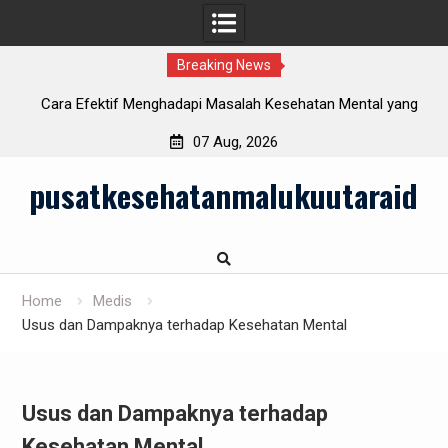
Breaking News
i
Cara Efektif Menghadapi Masalah Kesehatan Mental yang
Semakin Meningkat
07 Aug, 2026
Skip
pusatkesehatanmalukuutaraid
to
content
Home
Medis
Usus dan Dampaknya terhadap Kesehatan Mental
Usus dan Dampaknya terhadap
Kesehatan Mental