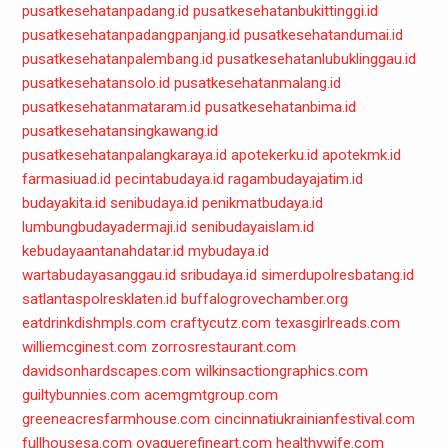
pusatkesehatanpadang.id
pusatkesehatanbukittinggi.id
pusatkesehatanpadangpanjang.id
pusatkesehatandumai.id
pusatkesehatanpalembang.id
pusatkesehatanlubuklinggau.id
pusatkesehatansolo.id
pusatkesehatanmalang.id
pusatkesehatanmataram.id
pusatkesehatanbima.id
pusatkesehatansingkawang.id
pusatkesehatanpalangkaraya.id
apotekerku.id
apotekmk.id
farmasiuad.id
pecintabudaya.id
ragambudayajatim.id
budayakita.id
senibudaya.id
penikmatbudaya.id
lumbungbudayadermaji.id
senibudayaislam.id
kebudayaantanahdatar.id
mybudaya.id
wartabudayasanggau.id
sribudaya.id
simerdupolresbatang.id
satlantaspolresklaten.id
buffalogrovechamber.org
eatdrinkdishmpls.com
craftycutz.com
texasgirlreads.com
williemcginest.com
zorrosrestaurant.com
davidsonhardscapes.com
wilkinsactiongraphics.com
guiltybunnies.com
acemgmtgroup.com
greeneacresfarmhouse.com
cincinnatiukrainianfestival.com
fullhousesa.com
oyaguerefineart.com
healthywife.com