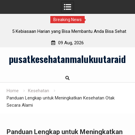
Breaking News
lam
5 Kebiasaan Harian yang Bisa Membantu Anda Bisa Sehat
Sepanjang Tahun
09 Aug, 2026
Skip
pusatkesehatanmalukuutaraid
to
content
Home
Kesehatan
Panduan Lengkap untuk Meningkatkan Kesehatan Otak
Secara Alami
Panduan Lengkap untuk Meningkatkan