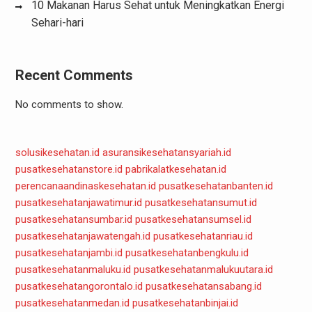
10 Makanan Harus Sehat untuk Meningkatkan Energi
Sehari-hari
Recent Comments
No comments to show.
solusikesehatan.id
asuransikesehatansyariah.id
pusatkesehatanstore.id
pabrikalatkesehatan.id
perencanaandinaskesehatan.id
pusatkesehatanbanten.id
pusatkesehatanjawatimur.id
pusatkesehatansumut.id
pusatkesehatansumbar.id
pusatkesehatansumsel.id
pusatkesehatanjawatengah.id
pusatkesehatanriau.id
pusatkesehatanjambi.id
pusatkesehatanbengkulu.id
pusatkesehatanmaluku.id
pusatkesehatanmalukuutara.id
pusatkesehatangorontalo.id
pusatkesehatansabang.id
pusatkesehatanmedan.id
pusatkesehatanbinjai.id