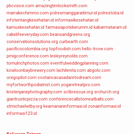
pbcvoice.com
amazingtimlocksmith.com
marrakechimmo.com
polresmanggaraitimur.id
polrestoba.id
infotentangkesehatan.id
informasikesehatan.id
kamuskesehatan.id
farmasiapotekerumm.id
kabarmataram.id
cakelifeeveryday.com
beansandgreens.org
conservationsolutions.org
curbearth.com
pacificocolombia.org
topfoodish.com
hello-trove.com
pmigconference.com
lesleyreynolds.com
tomulrichphotos.com
eventfulweddingplanning.com
kowloonbaybrewery.com
lachilenita.com
abgolo.com
oregopilot.com
costaricacasadaretodream.com
myfortworthpodiatrist.com
yogaretreatpro.com
kristenjanephotography.com
sctbrescue.org
srchurch.org
giantrusticpizza.com
conferencecallstomeatballs.com
stmichaelwtby.org
keamananinformasi.id
zonainformasi.id
informasi123.id
Keluaran Taiwan