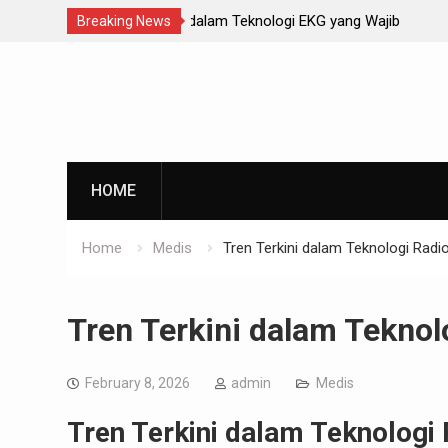
ogi EKG yang Wajib
Cara Efektif Menghadapi Masalah Ke
Breaking News
yang Semakin Meningkat
Skip
to
content
HOME
Home
Medis
Tren Terkini dalam Teknologi Radio
Tren Terkini dalam Teknolo
February 8, 2026
admin
Medis
Tren Terkini dalam Teknologi 