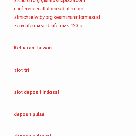
srchurch.org
giantrusticpizza.com
conferencecallstomeatballs.com
stmichaelwtby.org
keamananinformasi.id
zonainformasi.id
informasi123.id
Keluaran Taiwan
slot tri
slot deposit Indosat
deposit pulsa