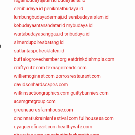
ragambudayajatim.id
budayakita.id
senibudaya.id
penikmatbudaya.id
lumbungbudayadermaji.id
senibudayaislam.id
kebudayaantanahdatar.id
mybudaya.id
wartabudayasanggau.id
sribudaya.id
simerdupolresbatang.id
i
satlantaspolresklaten.id
buffalogrovechamber.org
eatdrinkdishmpls.com
craftycutz.com
texasgirlreads.com
williemcginest.com
zorrosrestaurant.com
davidsonhardscapes.com
wilkinsactiongraphics.com
guiltybunnies.com
acemgmtgroup.com
greeneacresfarmhouse.com
cincinnatiukrainianfestival.com
fullhousesa.com
oyaguerefineart.com
healthywife.com