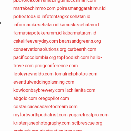
pbcvoice.com
amazingtimlocksmith.com
marrakechimmo.com
polresmanggaraitimur.id
polrestoba.id
infotentangkesehatan.id
n
informasikesehatan.id
kamuskesehatan.id
farmasiapotekerumm.id
kabarmataram.id
cakelifeeveryday.com
beansandgreens.org
conservationsolutions.org
curbearth.com
pacificocolombia.org
topfoodish.com
hello-
trove.com
pmigconference.com
lesleyreynolds.com
tomulrichphotos.com
eventfulweddingplanning.com
kowloonbaybrewery.com
lachilenita.com
abgolo.com
oregopilot.com
costaricacasadaretodream.com
myfortworthpodiatrist.com
yogaretreatpro.com
kristenjanephotography.com
sctbrescue.org