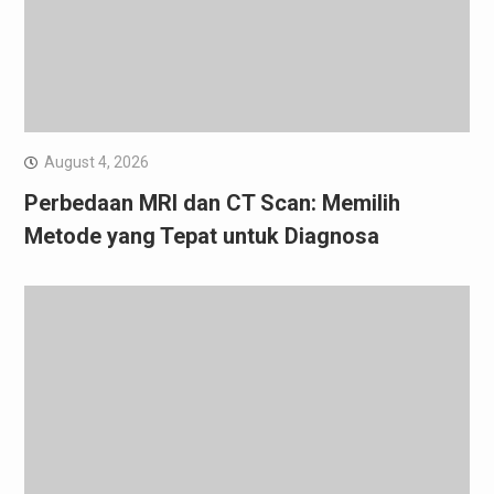
August 4, 2026
Perbedaan MRI dan CT Scan: Memilih
Metode yang Tepat untuk Diagnosa