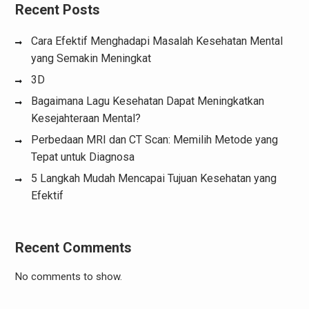
Recent Posts
Cara Efektif Menghadapi Masalah Kesehatan Mental
yang Semakin Meningkat
3D
Bagaimana Lagu Kesehatan Dapat Meningkatkan
Kesejahteraan Mental?
Perbedaan MRI dan CT Scan: Memilih Metode yang
Tepat untuk Diagnosa
5 Langkah Mudah Mencapai Tujuan Kesehatan yang
Efektif
Recent Comments
No comments to show.