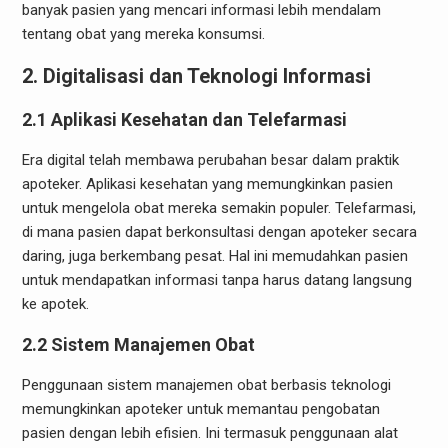
banyak pasien yang mencari informasi lebih mendalam
tentang obat yang mereka konsumsi.
2. Digitalisasi dan Teknologi Informasi
2.1 Aplikasi Kesehatan dan Telefarmasi
Era digital telah membawa perubahan besar dalam praktik
apoteker. Aplikasi kesehatan yang memungkinkan pasien
untuk mengelola obat mereka semakin populer. Telefarmasi,
di mana pasien dapat berkonsultasi dengan apoteker secara
daring, juga berkembang pesat. Hal ini memudahkan pasien
untuk mendapatkan informasi tanpa harus datang langsung
ke apotek.
2.2 Sistem Manajemen Obat
Penggunaan sistem manajemen obat berbasis teknologi
memungkinkan apoteker untuk memantau pengobatan
pasien dengan lebih efisien. Ini termasuk penggunaan alat