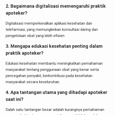
2. Bagaimana digitalisasi memengaruhi praktik
apoteker?
Digitalisasi memperkenalkan aplikasi kesehatan dan
telefarmasi, yang memungkinkan konsultasi daring dan
pengelolaan obat yang lebih efisien.
3. Mengapa edukasi kesehatan penting dalam
praktik apoteker?
Edukasi kesehatan membantu meningkatkan pemahaman
masyarakat tentang penggunaan obat yang benar serta
pencegahan penyakit, berkontribusi pada kesehatan
masyarakat secara keseluruhan.
4. Apa tantangan utama yang dihadapi apoteker
saat ini?
Salah satu tantangan besar adalah kurangnya pemahaman