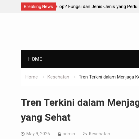
dan Jenis-Jenis yang Perlu
5 Step Kesehatan yang Wajib Diterapk
Breaking News
Skip
to
content
HOME
Home
Kesehatan
Tren Terkini dalam Menjaga K
Tren Terkini dalam Menjag
yang Sehat
May 9, 2026
admin
Kesehatan