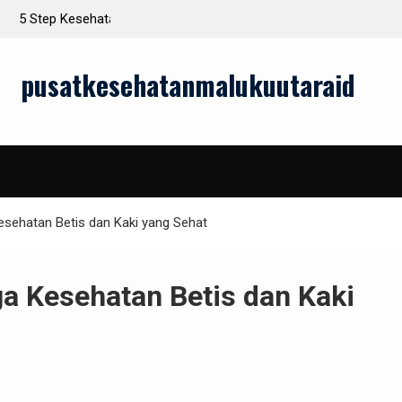
an Setiap Hari
Tren Terbaru dalam Teknologi EKG yang Wajib
Diketahui
pusatkesehatanmalukuutaraid
esehatan Betis dan Kaki yang Sehat
a Kesehatan Betis dan Kaki