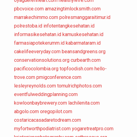
oyaguerefineart.com
healthywife.com
pbcvoice.com
amazingtimlocksmith.com
marrakechimmo.com
polresmanggaraitimur.id
polrestoba.id
infotentangkesehatan.id
informasikesehatan.id
kamuskesehatan.id
farmasiapotekerumm.id
kabarmataram.id
cakelifeeveryday.com
beansandgreens.org
conservationsolutions.org
curbearth.com
pacificocolombia.org
topfoodish.com
hello-
trove.com
pmigconference.com
lesleyreynolds.com
tomulrichphotos.com
eventfulweddingplanning.com
kowloonbaybrewery.com
lachilenita.com
abgolo.com
oregopilot.com
costaricacasadaretodream.com
myfortworthpodiatrist.com
yogaretreatpro.com