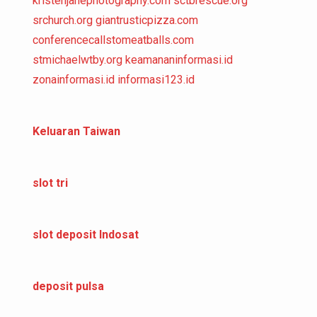
kristenjanephotography.com
sctbrescue.org
srchurch.org
giantrusticpizza.com
conferencecallstomeatballs.com
stmichaelwtby.org
keamananinformasi.id
zonainformasi.id
informasi123.id
Keluaran Taiwan
slot tri
slot deposit Indosat
deposit pulsa