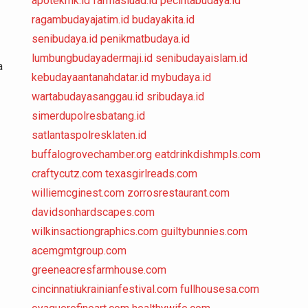
apotekmk.id
farmasiuad.id
pecintabudaya.id
ragambudayajatim.id
budayakita.id
senibudaya.id
penikmatbudaya.id
lumbungbudayadermaji.id
senibudayaislam.id
a
kebudayaantanahdatar.id
mybudaya.id
wartabudayasanggau.id
sribudaya.id
simerdupolresbatang.id
satlantaspolresklaten.id
buffalogrovechamber.org
eatdrinkdishmpls.com
craftycutz.com
texasgirlreads.com
williemcginest.com
zorrosrestaurant.com
davidsonhardscapes.com
wilkinsactiongraphics.com
guiltybunnies.com
acemgmtgroup.com
greeneacresfarmhouse.com
cincinnatiukrainianfestival.com
fullhousesa.com