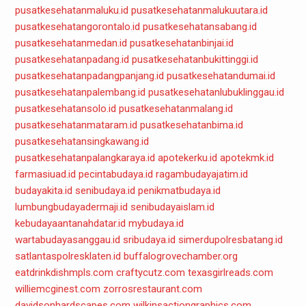
pusatkesehatanmaluku.id
pusatkesehatanmalukuutara.id
pusatkesehatangorontalo.id
pusatkesehatansabang.id
pusatkesehatanmedan.id
pusatkesehatanbinjai.id
pusatkesehatanpadang.id
pusatkesehatanbukittinggi.id
pusatkesehatanpadangpanjang.id
pusatkesehatandumai.id
pusatkesehatanpalembang.id
pusatkesehatanlubuklinggau.id
pusatkesehatansolo.id
pusatkesehatanmalang.id
pusatkesehatanmataram.id
pusatkesehatanbima.id
pusatkesehatansingkawang.id
pusatkesehatanpalangkaraya.id
apotekerku.id
apotekmk.id
farmasiuad.id
pecintabudaya.id
ragambudayajatim.id
budayakita.id
senibudaya.id
penikmatbudaya.id
lumbungbudayadermaji.id
senibudayaislam.id
kebudayaantanahdatar.id
mybudaya.id
wartabudayasanggau.id
sribudaya.id
simerdupolresbatang.id
satlantaspolresklaten.id
buffalogrovechamber.org
eatdrinkdishmpls.com
craftycutz.com
texasgirlreads.com
williemcginest.com
zorrosrestaurant.com
davidsonhardscapes.com
wilkinsactiongraphics.com