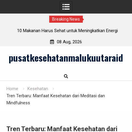
Breaking News
rlu
10 Makanan Harus Sehat untuk Meningkatkan Energi
Sehari-hari
08 Aug, 2026
Skip
pusatkesehatanmalukuutaraid
to
content
Home
Kesehatan
Tren Terbaru: Manfaat Kesehatan dari Meditasi dan
Mindfulness
Tren Terbaru: Manfaat Kesehatan dari