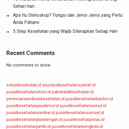
Sehari-hari
Apa Itu Stetoskop? Fungsi dan Jenis-Jenis yang Perlu
Anda Pahami
5 Step Kesehatan yang Wajib Diterapkan Setiap Hari
Recent Comments
No comments to show.
solusikesehatan.id
asuransikesehatansyariah.id
pusatkesehatanstore.id
pabrikalatkesehatan.id
perencanaandinaskesehatan.id
pusatkesehatanbanten.id
pusatkesehatanjawatimur.id
pusatkesehatansumut.id
pusatkesehatansumbar.id
pusatkesehatansumsel.id
pusatkesehatanjawatengah.id
pusatkesehatanriau.id
pusatkesehatanjambi.id
pusatkesehatanbengkulu.id