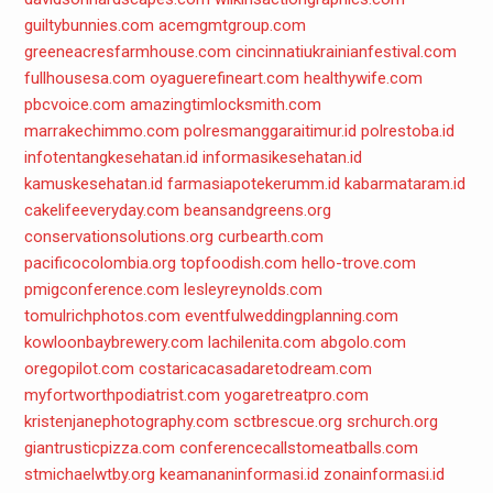
guiltybunnies.com
acemgmtgroup.com
greeneacresfarmhouse.com
cincinnatiukrainianfestival.com
fullhousesa.com
oyaguerefineart.com
healthywife.com
pbcvoice.com
amazingtimlocksmith.com
marrakechimmo.com
polresmanggaraitimur.id
polrestoba.id
infotentangkesehatan.id
informasikesehatan.id
kamuskesehatan.id
farmasiapotekerumm.id
kabarmataram.id
cakelifeeveryday.com
beansandgreens.org
conservationsolutions.org
curbearth.com
pacificocolombia.org
topfoodish.com
hello-trove.com
pmigconference.com
lesleyreynolds.com
tomulrichphotos.com
eventfulweddingplanning.com
kowloonbaybrewery.com
lachilenita.com
abgolo.com
oregopilot.com
costaricacasadaretodream.com
myfortworthpodiatrist.com
yogaretreatpro.com
kristenjanephotography.com
sctbrescue.org
srchurch.org
giantrusticpizza.com
conferencecallstomeatballs.com
stmichaelwtby.org
keamananinformasi.id
zonainformasi.id