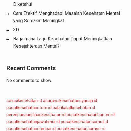
Diketahui
Cara Efektif Menghadapi Masalah Kesehatan Mental
yang Semakin Meningkat
3D
Bagaimana Lagu Kesehatan Dapat Meningkatkan
Kesejahteraan Mental?
Recent Comments
No comments to show.
solusikesehatan.id
asuransikesehatansyariah.id
pusatkesehatanstore.id
pabrikalatkesehatan.id
perencanaandinaskesehatan.id
pusatkesehatanbanten.id
pusatkesehatanjawatimur.id
pusatkesehatansumut.id
pusatkesehatansumbar.id
pusatkesehatansumsel.id