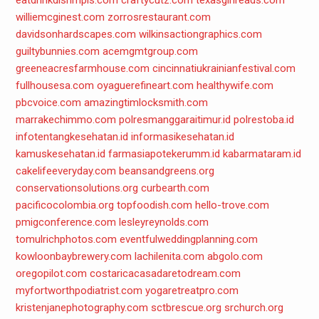
eatdrinkdishmpls.com
craftycutz.com
texasgirlreads.com
williemcginest.com
zorrosrestaurant.com
davidsonhardscapes.com
wilkinsactiongraphics.com
guiltybunnies.com
acemgmtgroup.com
greeneacresfarmhouse.com
cincinnatiukrainianfestival.com
fullhousesa.com
oyaguerefineart.com
healthywife.com
pbcvoice.com
amazingtimlocksmith.com
marrakechimmo.com
polresmanggaraitimur.id
polrestoba.id
infotentangkesehatan.id
informasikesehatan.id
kamuskesehatan.id
farmasiapotekerumm.id
kabarmataram.id
cakelifeeveryday.com
beansandgreens.org
conservationsolutions.org
curbearth.com
pacificocolombia.org
topfoodish.com
hello-trove.com
pmigconference.com
lesleyreynolds.com
tomulrichphotos.com
eventfulweddingplanning.com
kowloonbaybrewery.com
lachilenita.com
abgolo.com
oregopilot.com
costaricacasadaretodream.com
myfortworthpodiatrist.com
yogaretreatpro.com
kristenjanephotography.com
sctbrescue.org
srchurch.org