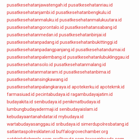
pusatkesehatanjawatengah.id
pusatkesehatanriau.id
pusatkesehatanjambi.id
pusatkesehatanbengkulu.id
pusatkesehatanmaluku.id
pusatkesehatanmalukuutara.id
pusatkesehatangorontalo.id
pusatkesehatansabang.id
pusatkesehatanmedan.id
pusatkesehatanbinjai.id
pusatkesehatanpadang.id
pusatkesehatanbukittinggi.id
pusatkesehatanpadangpanjang.id
pusatkesehatandumai.id
pusatkesehatanpalembang.id
pusatkesehatanlubuklinggau.id
pusatkesehatansolo.id
pusatkesehatanmalang.id
pusatkesehatanmataram.id
pusatkesehatanbima.id
pusatkesehatansingkawang.id
pusatkesehatanpalangkaraya.id
apotekerku.id
apotekmk.id
farmasiuad.id
pecintabudaya.id
ragambudayajatim.id
budayakita.id
senibudaya.id
penikmatbudaya.id
lumbungbudayadermaji.id
senibudayaislam.id
kebudayaantanahdatar.id
mybudaya.id
wartabudayasanggau.id
sribudaya.id
simerdupolresbatang.id
satlantaspolresklaten.id
buffalogrovechamber.org