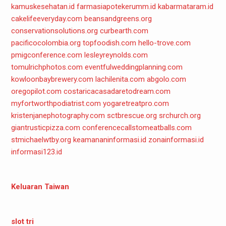
kamuskesehatan.id
farmasiapotekerumm.id
kabarmataram.id
cakelifeeveryday.com
beansandgreens.org
conservationsolutions.org
curbearth.com
pacificocolombia.org
topfoodish.com
hello-trove.com
pmigconference.com
lesleyreynolds.com
tomulrichphotos.com
eventfulweddingplanning.com
kowloonbaybrewery.com
lachilenita.com
abgolo.com
oregopilot.com
costaricacasadaretodream.com
myfortworthpodiatrist.com
yogaretreatpro.com
kristenjanephotography.com
sctbrescue.org
srchurch.org
giantrusticpizza.com
conferencecallstomeatballs.com
stmichaelwtby.org
keamananinformasi.id
zonainformasi.id
informasi123.id
Keluaran Taiwan
slot tri