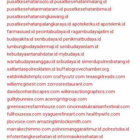
pusatkesehatansolo.id
pusatkesehatanmalang.id
pusatkesehatanmataram.id
pusatkesehatanbima.id
pusatkesehatansingkawang.id
pusatkesehatanpalangkaraya.id
apotekerku.id
apotekmk.id
farmasiuad.id
pecintabudaya.id
ragambudayajatim.id
budayakita.id
senibudaya.id
penikmatbudaya.id
lumbungbudayadermaji.id
senibudayaislam.id
kebudayaantanahdatar.id
mybudaya.id
wartabudayasanggau.id
sribudaya.id
simerdupolresbatang.id
satlantaspolresklaten.id
buffalogrovechamber.org
eatdrinkdishmpls.com
craftycutz.com
texasgirlreads.com
williemcginest.com
zorrosrestaurant.com
davidsonhardscapes.com
wilkinsactiongraphics.com
guiltybunnies.com
acemgmtgroup.com
greeneacresfarmhouse.com
cincinnatiukrainianfestival.com
fullhousesa.com
oyaguerefineart.com
healthywife.com
pbcvoice.com
amazingtimlocksmith.com
marrakechimmo.com
polresmanggaraitimur.id
polrestoba.id
infotentangkesehatan.id
informasikesehatan.id