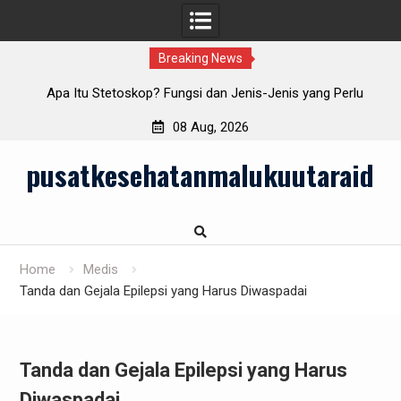
Breaking News
i
Apa Itu Stetoskop? Fungsi dan Jenis-Jenis yang Perlu
Anda Pahami
08 Aug, 2026
Skip
pusatkesehatanmalukuutaraid
to
content
Home
Medis
Tanda dan Gejala Epilepsi yang Harus Diwaspadai
Tanda dan Gejala Epilepsi yang Harus
Diwaspadai