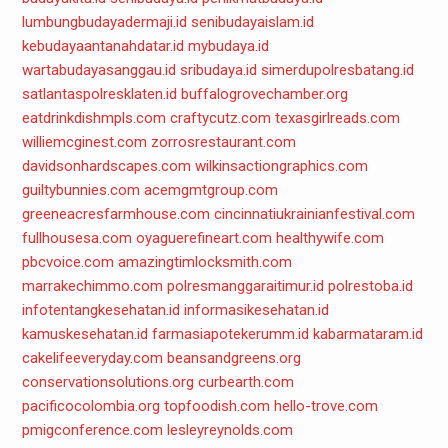
lumbungbudayadermaji.id
senibudayaislam.id
kebudayaantanahdatar.id
mybudaya.id
wartabudayasanggau.id
sribudaya.id
simerdupolresbatang.id
satlantaspolresklaten.id
buffalogrovechamber.org
eatdrinkdishmpls.com
craftycutz.com
texasgirlreads.com
williemcginest.com
zorrosrestaurant.com
davidsonhardscapes.com
wilkinsactiongraphics.com
guiltybunnies.com
acemgmtgroup.com
greeneacresfarmhouse.com
cincinnatiukrainianfestival.com
fullhousesa.com
oyaguerefineart.com
healthywife.com
pbcvoice.com
amazingtimlocksmith.com
marrakechimmo.com
polresmanggaraitimur.id
polrestoba.id
infotentangkesehatan.id
informasikesehatan.id
kamuskesehatan.id
farmasiapotekerumm.id
kabarmataram.id
cakelifeeveryday.com
beansandgreens.org
conservationsolutions.org
curbearth.com
pacificocolombia.org
topfoodish.com
hello-trove.com
pmigconference.com
lesleyreynolds.com