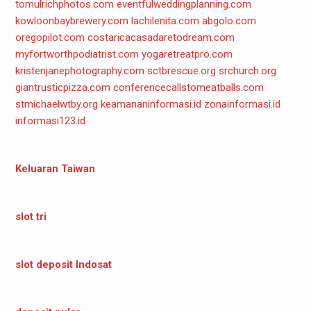
tomulrichphotos.com
eventfulweddingplanning.com
kowloonbaybrewery.com
lachilenita.com
abgolo.com
oregopilot.com
costaricacasadaretodream.com
myfortworthpodiatrist.com
yogaretreatpro.com
kristenjanephotography.com
sctbrescue.org
srchurch.org
giantrusticpizza.com
conferencecallstomeatballs.com
stmichaelwtby.org
keamananinformasi.id
zonainformasi.id
informasi123.id
Keluaran Taiwan
slot tri
slot deposit Indosat