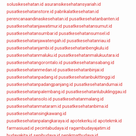
solusikesehatan.id
asuransikesehatansyariah.id
pusatkesehatanstore.id
pabrikalatkesehatan.id
perencanaandinaskesehatan.id
pusatkesehatanbanten.id
pusatkesehatanjawatimur.id
pusatkesehatansumut.id
pusatkesehatansumbar.id
pusatkesehatansumsel.id
pusatkesehatanjawatengah.id
pusatkesehatanriau.id
pusatkesehatanjambi.id
pusatkesehatanbengkulu.id
pusatkesehatanmaluku.id
pusatkesehatanmalukuutara.id
pusatkesehatangorontalo.id
pusatkesehatansabang.id
pusatkesehatanmedan.id
pusatkesehatanbinjai.id
pusatkesehatanpadang.id
pusatkesehatanbukittinggi.id
pusatkesehatanpadangpanjang.id
pusatkesehatandumai.id
pusatkesehatanpalembang.id
pusatkesehatanlubuklinggau.id
pusatkesehatansolo.id
pusatkesehatanmalang.id
pusatkesehatanmataram.id
pusatkesehatanbima.id
pusatkesehatansingkawang.id
pusatkesehatanpalangkaraya.id
apotekerku.id
apotekmk.id
farmasiuad.id
pecintabudaya.id
ragambudayajatim.id
budayakita.id
senibudaya.id
penikmatbudaya.id