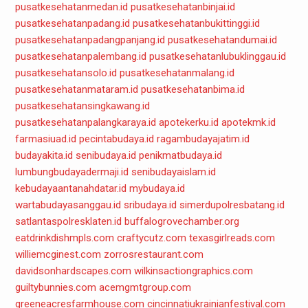
pusatkesehatanmedan.id
pusatkesehatanbinjai.id
pusatkesehatanpadang.id
pusatkesehatanbukittinggi.id
pusatkesehatanpadangpanjang.id
pusatkesehatandumai.id
pusatkesehatanpalembang.id
pusatkesehatanlubuklinggau.id
pusatkesehatansolo.id
pusatkesehatanmalang.id
pusatkesehatanmataram.id
pusatkesehatanbima.id
pusatkesehatansingkawang.id
pusatkesehatanpalangkaraya.id
apotekerku.id
apotekmk.id
farmasiuad.id
pecintabudaya.id
ragambudayajatim.id
budayakita.id
senibudaya.id
penikmatbudaya.id
lumbungbudayadermaji.id
senibudayaislam.id
kebudayaantanahdatar.id
mybudaya.id
wartabudayasanggau.id
sribudaya.id
simerdupolresbatang.id
satlantaspolresklaten.id
buffalogrovechamber.org
eatdrinkdishmpls.com
craftycutz.com
texasgirlreads.com
williemcginest.com
zorrosrestaurant.com
davidsonhardscapes.com
wilkinsactiongraphics.com
guiltybunnies.com
acemgmtgroup.com
greeneacresfarmhouse.com
cincinnatiukrainianfestival.com