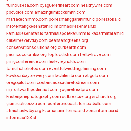
fullhousesa.com
oyaguerefineart.com
healthywife.com
pbcvoice.com
amazingtimlocksmith.com
marrakechimmo.com
polresmanggaraitimur.id
polrestoba.id
infotentangkesehatan.id
informasikesehatan.id
kamuskesehatan.id
farmasiapotekerumm.id
kabarmataram.id
cakelifeeveryday.com
beansandgreens.org
conservationsolutions.org
curbearth.com
pacificocolombia.org
topfoodish.com
hello-trove.com
pmigconference.com
lesleyreynolds.com
tomulrichphotos.com
eventfulweddingplanning.com
kowloonbaybrewery.com
lachilenita.com
abgolo.com
oregopilot.com
costaricacasadaretodream.com
myfortworthpodiatrist.com
yogaretreatpro.com
kristenjanephotography.com
sctbrescue.org
srchurch.org
giantrusticpizza.com
conferencecallstomeatballs.com
stmichaelwtby.org
keamananinformasi.id
zonainformasi.id
informasi123.id