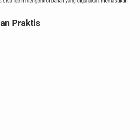
a bisa lebih mengontrol bahan yang digunakan, memastikan
n Praktis