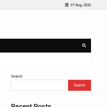
10 Makanan Harus Sehat untuk Meningkatkan Energi
07 Aug, 2026
Sehari-hari
Search
Search
Recent Posts