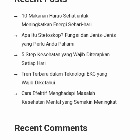
10 Makanan Harus Sehat untuk
Meningkatkan Energi Sehari-hari
Apa Itu Stetoskop? Fungsi dan Jenis-Jenis
yang Perlu Anda Pahami
5 Step Kesehatan yang Wajib Diterapkan
Setiap Hari
Tren Terbaru dalam Teknologi EKG yang
Wajib Diketahui
Cara Efektif Menghadapi Masalah
Kesehatan Mental yang Semakin Meningkat
Recent Comments