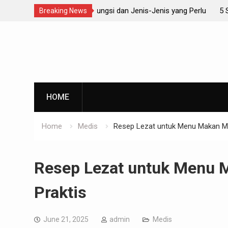
dan Jenis-Jenis yang Perlu
5 Step Kesehatan yang Wajib Diterapk
Breaking News
Skip
to
content
HOME
Home
Medis
Resep Lezat untuk Menu Makan M
Resep Lezat untuk Menu 
Praktis
June 21, 2025
admin
Medis