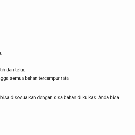
.
ih dan telur.
ngga semua bahan tercampur rata.
 bisa disesuaikan dengan sisa bahan di kulkas. Anda bisa