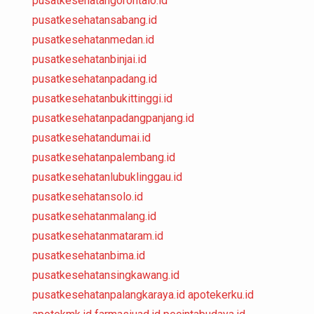
pusatkesehatangorontalo.id
pusatkesehatansabang.id
pusatkesehatanmedan.id
pusatkesehatanbinjai.id
pusatkesehatanpadang.id
pusatkesehatanbukittinggi.id
pusatkesehatanpadangpanjang.id
pusatkesehatandumai.id
pusatkesehatanpalembang.id
pusatkesehatanlubuklinggau.id
pusatkesehatansolo.id
pusatkesehatanmalang.id
pusatkesehatanmataram.id
pusatkesehatanbima.id
pusatkesehatansingkawang.id
pusatkesehatanpalangkaraya.id
apotekerku.id