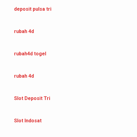
deposit pulsa tri
rubah 4d
rubah4d togel
rubah 4d
Slot Deposit Tri
Slot Indosat