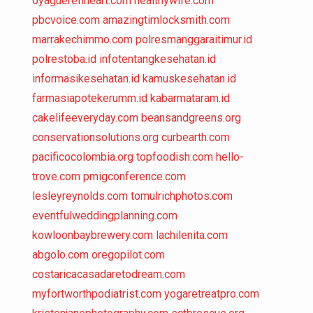
oyaguerefineart.com
healthywife.com
pbcvoice.com
amazingtimlocksmith.com
marrakechimmo.com
polresmanggaraitimur.id
polrestoba.id
infotentangkesehatan.id
informasikesehatan.id
kamuskesehatan.id
farmasiapotekerumm.id
kabarmataram.id
cakelifeeveryday.com
beansandgreens.org
conservationsolutions.org
curbearth.com
pacificocolombia.org
topfoodish.com
hello-
trove.com
pmigconference.com
lesleyreynolds.com
tomulrichphotos.com
eventfulweddingplanning.com
kowloonbaybrewery.com
lachilenita.com
abgolo.com
oregopilot.com
costaricacasadaretodream.com
myfortworthpodiatrist.com
yogaretreatpro.com