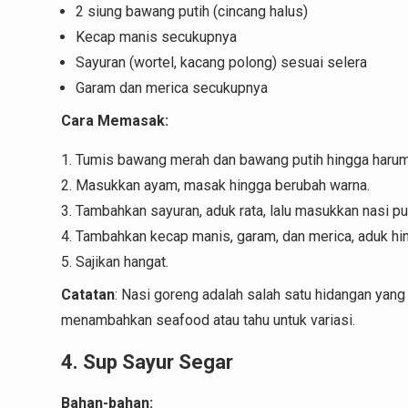
2 siung bawang putih (cincang halus)
Kecap manis secukupnya
Sayuran (wortel, kacang polong) sesuai selera
Garam dan merica secukupnya
Cara Memasak:
Tumis bawang merah dan bawang putih hingga harum
Masukkan ayam, masak hingga berubah warna.
Tambahkan sayuran, aduk rata, lalu masukkan nasi put
Tambahkan kecap manis, garam, dan merica, aduk hi
Sajikan hangat.
Catatan
: Nasi goreng adalah salah satu hidangan yang
menambahkan seafood atau tahu untuk variasi.
4. Sup Sayur Segar
Bahan-bahan: