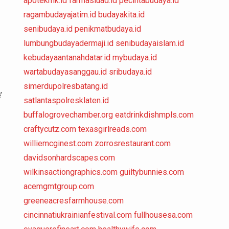
apotekmk.id
farmasiuad.id
pecintabudaya.id
ragambudayajatim.id
budayakita.id
senibudaya.id
penikmatbudaya.id
lumbungbudayadermaji.id
senibudayaislam.id
kebudayaantanahdatar.id
mybudaya.id
wartabudayasanggau.id
sribudaya.id
simerdupolresbatang.id
’
satlantaspolresklaten.id
buffalogrovechamber.org
eatdrinkdishmpls.com
craftycutz.com
texasgirlreads.com
williemcginest.com
zorrosrestaurant.com
davidsonhardscapes.com
wilkinsactiongraphics.com
guiltybunnies.com
acemgmtgroup.com
greeneacresfarmhouse.com
cincinnatiukrainianfestival.com
fullhousesa.com