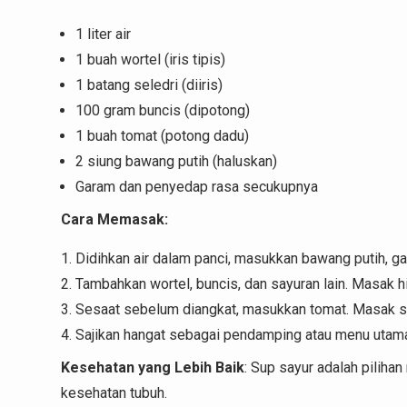
1 liter air
1 buah wortel (iris tipis)
1 batang seledri (diiris)
100 gram buncis (dipotong)
1 buah tomat (potong dadu)
2 siung bawang putih (haluskan)
Garam dan penyedap rasa secukupnya
Cara Memasak:
Didihkan air dalam panci, masukkan bawang putih, g
Tambahkan wortel, buncis, dan sayuran lain. Masak 
Sesaat sebelum diangkat, masukkan tomat. Masak sej
Sajikan hangat sebagai pendamping atau menu utam
Kesehatan yang Lebih Baik
: Sup sayur adalah piliha
kesehatan tubuh.