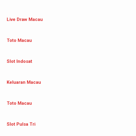
Live Draw Macau
Toto Macau
Slot Indosat
Keluaran Macau
Toto Macau
Slot Pulsa Tri