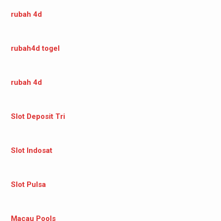
rubah 4d
rubah4d togel
rubah 4d
Slot Deposit Tri
Slot Indosat
Slot Pulsa
Macau Pools