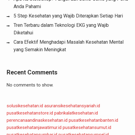
Anda Pahami
5 Step Kesehatan yang Wajib Diterapkan Setiap Hari
Tren Terbaru dalam Teknologi EKG yang Wajib
Diketahui
Cara Efektif Menghadapi Masalah Kesehatan Mental
yang Semakin Meningkat
Recent Comments
No comments to show.
solusikesehatan.id
asuransikesehatansyariah.id
pusatkesehatanstore.id
pabrikalatkesehatan.id
perencanaandinaskesehatan.id
pusatkesehatanbanten.id
pusatkesehatanjawatimur.id
pusatkesehatansumut.id
pusatkesehatansumbar.id
pusatkesehatansumsel.id