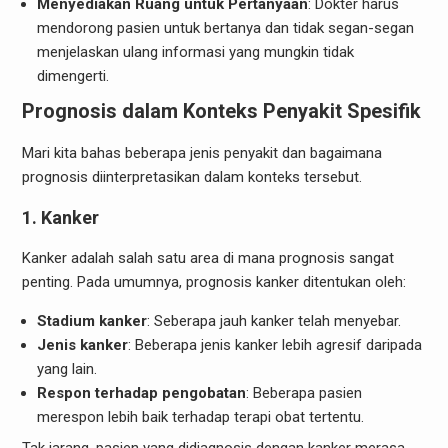
Menyediakan Ruang untuk Pertanyaan
: Dokter harus
mendorong pasien untuk bertanya dan tidak segan-segan
menjelaskan ulang informasi yang mungkin tidak
dimengerti.
Prognosis dalam Konteks Penyakit Spesifik
Mari kita bahas beberapa jenis penyakit dan bagaimana
prognosis diinterpretasikan dalam konteks tersebut.
1. Kanker
Kanker adalah salah satu area di mana prognosis sangat
penting. Pada umumnya, prognosis kanker ditentukan oleh:
Stadium kanker
: Seberapa jauh kanker telah menyebar.
Jenis kanker
: Beberapa jenis kanker lebih agresif daripada
yang lain.
Respon terhadap pengobatan
: Beberapa pasien
merespon lebih baik terhadap terapi obat tertentu.