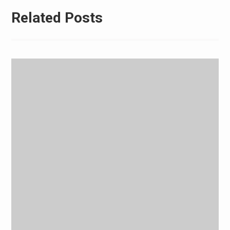
Related Posts