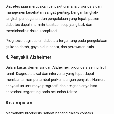
Diabetes juga merupakan penyakit di mana prognosis dan
manajemen kesehatan sangat penting. Dengan langkah-
langkah pencegahan dan pengelolaan yang tepat, pasien
diabetes dapat memiliki kualitas hidup yang baik dan
meminimalisir risiko komplikasi.
Prognosis bagi pasien diabetes tergantung pada pengelolaan
glukosa darah, gaya hidup sehat, dan perawatan rutin.
4. Penyakit Alzheimer
Dalam kasus demensia dan Alzheimer, prognosis sering lebih
rumit. Diagnosis awal dan intervensi yang tepat dapat
membantu memperlambat perkembangan penyakit. Namun,
penyakit ini umumnya progresif, dan prognosisnya bisa
bervariasi tergantung pada sejumlah faktor.
Kesimpulan
Memahami prognosis sangat penting dalam konteks