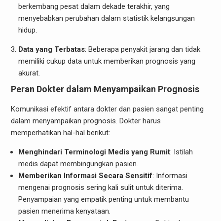
berkembang pesat dalam dekade terakhir, yang
menyebabkan perubahan dalam statistik kelangsungan
hidup.
Data yang Terbatas
: Beberapa penyakit jarang dan tidak
memiliki cukup data untuk memberikan prognosis yang
akurat.
Peran Dokter dalam Menyampaikan Prognosis
Komunikasi efektif antara dokter dan pasien sangat penting
dalam menyampaikan prognosis. Dokter harus
memperhatikan hal-hal berikut:
Menghindari Terminologi Medis yang Rumit
: Istilah
medis dapat membingungkan pasien.
Memberikan Informasi Secara Sensitif
: Informasi
mengenai prognosis sering kali sulit untuk diterima.
Penyampaian yang empatik penting untuk membantu
pasien menerima kenyataan.