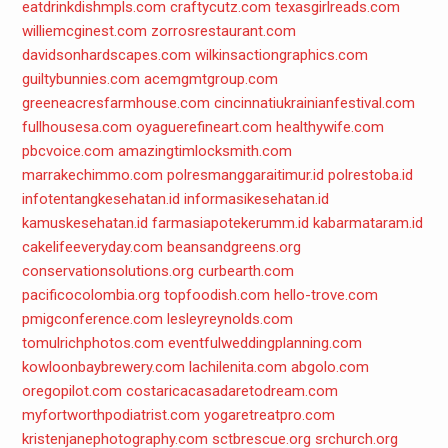
eatdrinkdishmpls.com
craftycutz.com
texasgirlreads.com
williemcginest.com
zorrosrestaurant.com
davidsonhardscapes.com
wilkinsactiongraphics.com
guiltybunnies.com
acemgmtgroup.com
greeneacresfarmhouse.com
cincinnatiukrainianfestival.com
fullhousesa.com
oyaguerefineart.com
healthywife.com
pbcvoice.com
amazingtimlocksmith.com
marrakechimmo.com
polresmanggaraitimur.id
polrestoba.id
infotentangkesehatan.id
informasikesehatan.id
kamuskesehatan.id
farmasiapotekerumm.id
kabarmataram.id
cakelifeeveryday.com
beansandgreens.org
conservationsolutions.org
curbearth.com
pacificocolombia.org
topfoodish.com
hello-trove.com
pmigconference.com
lesleyreynolds.com
tomulrichphotos.com
eventfulweddingplanning.com
kowloonbaybrewery.com
lachilenita.com
abgolo.com
oregopilot.com
costaricacasadaretodream.com
myfortworthpodiatrist.com
yogaretreatpro.com
kristenjanephotography.com
sctbrescue.org
srchurch.org