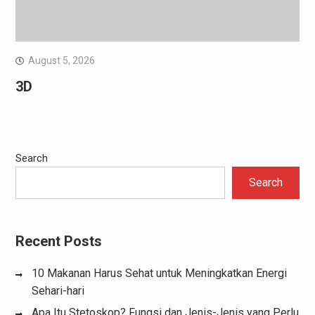
August 5, 2026
3D
Search
Search
Recent Posts
10 Makanan Harus Sehat untuk Meningkatkan Energi
Sehari-hari
Apa Itu Stetoskop? Fungsi dan Jenis-Jenis yang Perlu