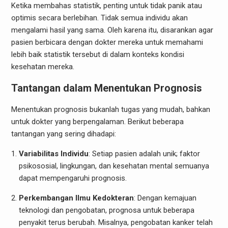
Ketika membahas statistik, penting untuk tidak panik atau
optimis secara berlebihan. Tidak semua individu akan
mengalami hasil yang sama. Oleh karena itu, disarankan agar
pasien berbicara dengan dokter mereka untuk memahami
lebih baik statistik tersebut di dalam konteks kondisi
kesehatan mereka.
Tantangan dalam Menentukan Prognosis
Menentukan prognosis bukanlah tugas yang mudah, bahkan
untuk dokter yang berpengalaman. Berikut beberapa
tantangan yang sering dihadapi:
Variabilitas Individu
: Setiap pasien adalah unik; faktor
psikososial, lingkungan, dan kesehatan mental semuanya
dapat mempengaruhi prognosis.
Perkembangan Ilmu Kedokteran
: Dengan kemajuan
teknologi dan pengobatan, prognosa untuk beberapa
penyakit terus berubah. Misalnya, pengobatan kanker telah