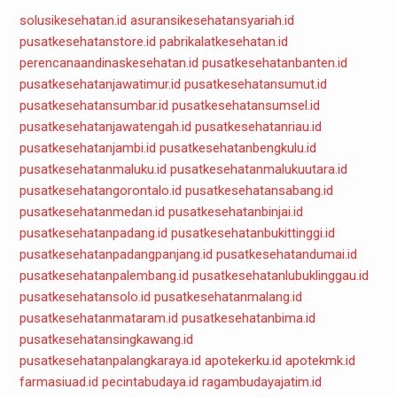
solusikesehatan.id
asuransikesehatansyariah.id
pusatkesehatanstore.id
pabrikalatkesehatan.id
perencanaandinaskesehatan.id
pusatkesehatanbanten.id
pusatkesehatanjawatimur.id
pusatkesehatansumut.id
pusatkesehatansumbar.id
pusatkesehatansumsel.id
pusatkesehatanjawatengah.id
pusatkesehatanriau.id
pusatkesehatanjambi.id
pusatkesehatanbengkulu.id
pusatkesehatanmaluku.id
pusatkesehatanmalukuutara.id
pusatkesehatangorontalo.id
pusatkesehatansabang.id
pusatkesehatanmedan.id
pusatkesehatanbinjai.id
pusatkesehatanpadang.id
pusatkesehatanbukittinggi.id
pusatkesehatanpadangpanjang.id
pusatkesehatandumai.id
pusatkesehatanpalembang.id
pusatkesehatanlubuklinggau.id
pusatkesehatansolo.id
pusatkesehatanmalang.id
pusatkesehatanmataram.id
pusatkesehatanbima.id
pusatkesehatansingkawang.id
pusatkesehatanpalangkaraya.id
apotekerku.id
apotekmk.id
farmasiuad.id
pecintabudaya.id
ragambudayajatim.id