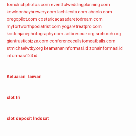
tomulrichphotos.com
eventfulweddingplanning.com
kowloonbaybrewery.com
lachilenita.com
abgolo.com
oregopilot.com
costaricacasadaretodream.com
myfortworthpodiatrist.com
yogaretreatpro.com
kristenjanephotography.com
sctbrescue.org
srchurch.org
giantrusticpizza.com
conferencecallstomeatballs.com
stmichaelwtby.org
keamananinformasi.id
zonainformasi.id
informasi123.id
Keluaran Taiwan
slot tri
slot deposit Indosat