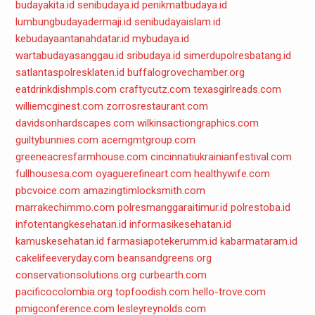
budayakita.id
senibudaya.id
penikmatbudaya.id
lumbungbudayadermaji.id
senibudayaislam.id
kebudayaantanahdatar.id
mybudaya.id
wartabudayasanggau.id
sribudaya.id
simerdupolresbatang.id
satlantaspolresklaten.id
buffalogrovechamber.org
eatdrinkdishmpls.com
craftycutz.com
texasgirlreads.com
williemcginest.com
zorrosrestaurant.com
davidsonhardscapes.com
wilkinsactiongraphics.com
guiltybunnies.com
acemgmtgroup.com
greeneacresfarmhouse.com
cincinnatiukrainianfestival.com
fullhousesa.com
oyaguerefineart.com
healthywife.com
pbcvoice.com
amazingtimlocksmith.com
marrakechimmo.com
polresmanggaraitimur.id
polrestoba.id
infotentangkesehatan.id
informasikesehatan.id
kamuskesehatan.id
farmasiapotekerumm.id
kabarmataram.id
cakelifeeveryday.com
beansandgreens.org
conservationsolutions.org
curbearth.com
pacificocolombia.org
topfoodish.com
hello-trove.com
pmigconference.com
lesleyreynolds.com