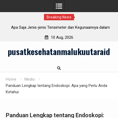
Breaking News
ih
Apa Saja Jenis-jenis Tensimeter dan Kegunaannya dalam
5
Kehidupan Sehari-hari?
10 Aug, 2026
Skip
pusatkesehatanmalukuutaraid
to
content
Home
Medis
Panduan Lengkap tentang Endoskopi: Apa yang Perlu Anda
Ketahui
Panduan Lengkap tentang Endoskopi: