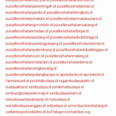
pusatkesehatanjawatengah.id
pusatkesehatanriau.id
pusatkesehatanjambi.id
pusatkesehatanbengkulu.id
pusatkesehatanmaluku.id
pusatkesehatanmalukuutara.id
pusatkesehatangorontalo.id
pusatkesehatansabang.id
pusatkesehatanmedan.id
pusatkesehatanbinjai.id
pusatkesehatanpadang.id
pusatkesehatanbukittinggi.id
pusatkesehatanpadangpanjang.id
pusatkesehatandumai.id
pusatkesehatanpalembang.id
pusatkesehatanlubuklinggau.id
pusatkesehatansolo.id
pusatkesehatanmalang.id
pusatkesehatanmataram.id
pusatkesehatanbima.id
pusatkesehatansingkawang.id
pusatkesehatanpalangkaraya.id
apotekerku.id
apotekmk.id
farmasiuad.id
pecintabudaya.id
ragambudayajatim.id
budayakita.id
senibudaya.id
penikmatbudaya.id
lumbungbudayadermaji.id
senibudayaislam.id
kebudayaantanahdatar.id
mybudaya.id
wartabudayasanggau.id
sribudaya.id
simerdupolresbatang.id
satlantaspolresklaten.id
buffalogrovechamber.org