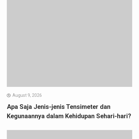
August 9, 2026
Apa Saja Jenis-jenis Tensimeter dan
Kegunaannya dalam Kehidupan Sehari-hari?