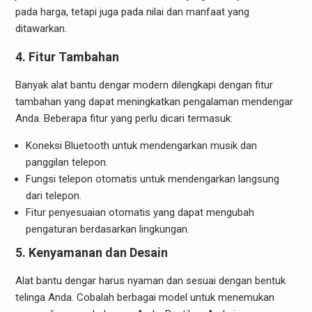
pada harga, tetapi juga pada nilai dan manfaat yang
ditawarkan.
4.
Fitur Tambahan
Banyak alat bantu dengar modern dilengkapi dengan fitur
tambahan yang dapat meningkatkan pengalaman mendengar
Anda. Beberapa fitur yang perlu dicari termasuk:
Koneksi Bluetooth untuk mendengarkan musik dan
panggilan telepon.
Fungsi telepon otomatis untuk mendengarkan langsung
dari telepon.
Fitur penyesuaian otomatis yang dapat mengubah
pengaturan berdasarkan lingkungan.
5.
Kenyamanan dan Desain
Alat bantu dengar harus nyaman dan sesuai dengan bentuk
telinga Anda. Cobalah berbagai model untuk menemukan