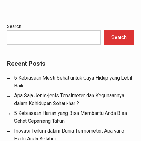
Search
Search
Recent Posts
5 Kebiasaan Mesti Sehat untuk Gaya Hidup yang Lebih
Baik
Apa Saja Jenis-jenis Tensimeter dan Kegunaannya
dalam Kehidupan Sehari-hari?
5 Kebiasaan Harian yang Bisa Membantu Anda Bisa
Sehat Sepanjang Tahun
Inovasi Terkini dalam Dunia Termometer: Apa yang
Perlu Anda Ketahui