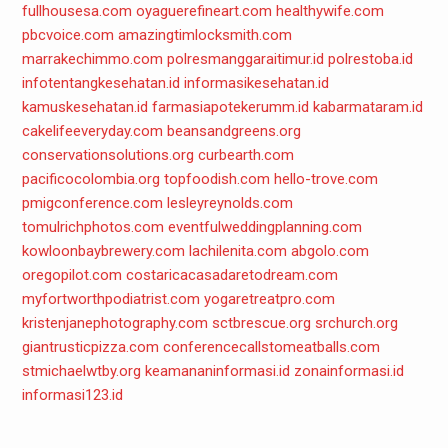
fullhousesa.com
oyaguerefineart.com
healthywife.com
pbcvoice.com
amazingtimlocksmith.com
marrakechimmo.com
polresmanggaraitimur.id
polrestoba.id
infotentangkesehatan.id
informasikesehatan.id
kamuskesehatan.id
farmasiapotekerumm.id
kabarmataram.id
cakelifeeveryday.com
beansandgreens.org
conservationsolutions.org
curbearth.com
pacificocolombia.org
topfoodish.com
hello-trove.com
pmigconference.com
lesleyreynolds.com
tomulrichphotos.com
eventfulweddingplanning.com
kowloonbaybrewery.com
lachilenita.com
abgolo.com
oregopilot.com
costaricacasadaretodream.com
myfortworthpodiatrist.com
yogaretreatpro.com
kristenjanephotography.com
sctbrescue.org
srchurch.org
giantrusticpizza.com
conferencecallstomeatballs.com
stmichaelwtby.org
keamananinformasi.id
zonainformasi.id
informasi123.id