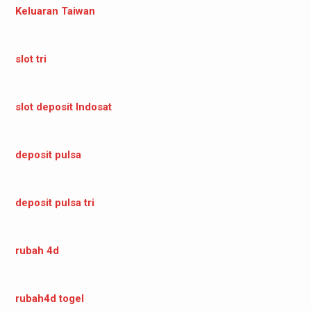
Keluaran Taiwan
slot tri
slot deposit Indosat
deposit pulsa
deposit pulsa tri
rubah 4d
rubah4d togel