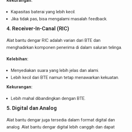
Kekurangan:
Kapasitas baterai yang lebih kecil.
Jika tidak pas, bisa mengalami masalah feedback.
4.
Receiver-In-Canal (RIC)
Alat bantu dengar RIC adalah varian dari BTE dan
menghadirkan komponen penerima di dalam saluran telinga.
Kelebihan:
Menyediakan suara yang lebih jelas dan alami.
Lebih kecil dari BTE namun tetap menawarkan kekuatan.
Kekurangan:
Lebih mahal dibandingkan dengan BTE.
5.
Digital dan Analog
Alat bantu dengar juga tersedia dalam format digital dan
analog. Alat bantu dengar digital lebih canggih dan dapat