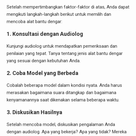
Setelah mempertimbangkan faktor-faktor di atas, Anda dapat
mengikuti langkah-langkah berikut untuk memilih dan
mencoba alat bantu dengar:
1.
Konsultasi dengan Audiolog
Kunjungi audiolog untuk mendapatkan pemeriksaan dan
penilaian yang tepat. Tanya tentang jenis alat bantu dengar
yang sesuai dengan kebutuhan Anda.
2.
Coba Model yang Berbeda
Cobalah beberapa model dalam kondisi nyata. Anda harus
merasakan bagaimana suara ditangkap dan bagaimana
kenyamanannya saat dikenakan selama beberapa waktu.
3.
Diskusikan Hasilnya
Setelah mencoba model, diskusikan pengalaman Anda
dengan audiolog. Apa yang bekerja? Apa yang tidak? Mereka