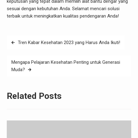
keputusan yang tepat dalam memilih alat bantu dengar yang
sesuai dengan kebutuhan Anda. Selamat mencari solusi
terbaik untuk meningkatkan kualitas pendengaran Anda!
Post
Tren Kabar Kesehatan 2023 yang Harus Anda Ikuti!
navigation
Mengapa Pelajaran Kesehatan Penting untuk Generasi
Muda?
Related Posts