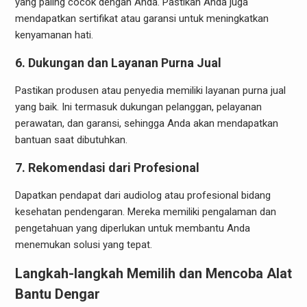
yang paling cocok dengan Anda. Pastikan Anda juga
mendapatkan sertifikat atau garansi untuk meningkatkan
kenyamanan hati.
6.
Dukungan dan Layanan Purna Jual
Pastikan produsen atau penyedia memiliki layanan purna jual
yang baik. Ini termasuk dukungan pelanggan, pelayanan
perawatan, dan garansi, sehingga Anda akan mendapatkan
bantuan saat dibutuhkan.
7.
Rekomendasi dari Profesional
Dapatkan pendapat dari audiolog atau profesional bidang
kesehatan pendengaran. Mereka memiliki pengalaman dan
pengetahuan yang diperlukan untuk membantu Anda
menemukan solusi yang tepat.
Langkah-langkah Memilih dan Mencoba Alat
Bantu Dengar