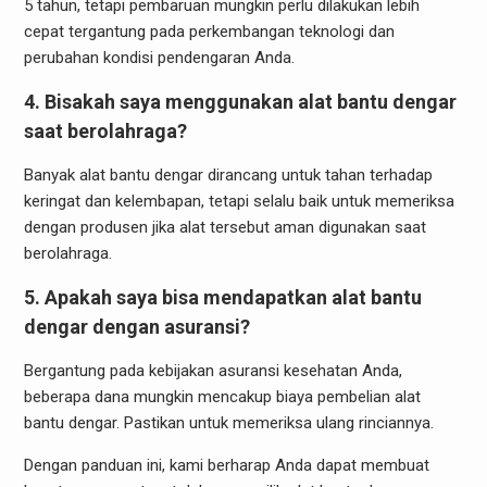
5 tahun, tetapi pembaruan mungkin perlu dilakukan lebih
cepat tergantung pada perkembangan teknologi dan
perubahan kondisi pendengaran Anda.
4.
Bisakah saya menggunakan alat bantu dengar
saat berolahraga?
Banyak alat bantu dengar dirancang untuk tahan terhadap
keringat dan kelembapan, tetapi selalu baik untuk memeriksa
dengan produsen jika alat tersebut aman digunakan saat
berolahraga.
5.
Apakah saya bisa mendapatkan alat bantu
dengar dengan asuransi?
Bergantung pada kebijakan asuransi kesehatan Anda,
beberapa dana mungkin mencakup biaya pembelian alat
bantu dengar. Pastikan untuk memeriksa ulang rinciannya.
Dengan panduan ini, kami berharap Anda dapat membuat