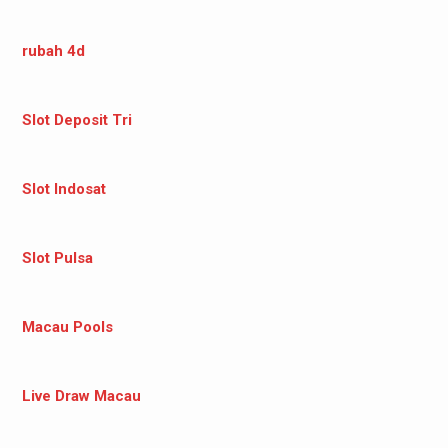
rubah 4d
Slot Deposit Tri
Slot Indosat
Slot Pulsa
Macau Pools
Live Draw Macau