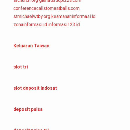
srchurch.org
giantrusticpizza.com
conferencecallstomeatballs.com
stmichaelwtby.org
keamananinformasi.id
zonainformasi.id
informasi123.id
Keluaran Taiwan
slot tri
slot deposit Indosat
deposit pulsa