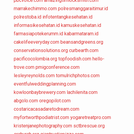
pbcvoice.com
amazingtimlocksmith.com
marrakechimmo.com
polresmanggaraitimur.id
polrestoba.id
infotentangkesehatan.id
informasikesehatan.id
kamuskesehatan.id
farmasiapotekerumm.id
kabarmataram.id
cakelifeeveryday.com
beansandgreens.org
conservationsolutions.org
curbearth.com
pacificocolombia.org
topfoodish.com
hello-
trove.com
pmigconference.com
lesleyreynolds.com
tomulrichphotos.com
eventfulweddingplanning.com
kowloonbaybrewery.com
lachilenita.com
abgolo.com
oregopilot.com
costaricacasadaretodream.com
myfortworthpodiatrist.com
yogaretreatpro.com
kristenjanephotography.com
sctbrescue.org