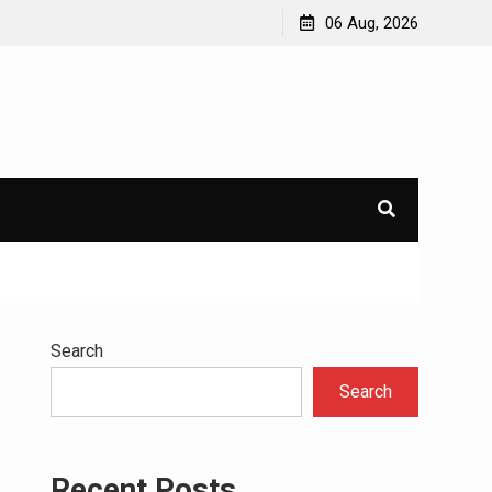
n
Tren Terbaru dalam Teknologi EKG yang Wajib
06 Aug, 2026
Diketahui
Search
Search
Recent Posts