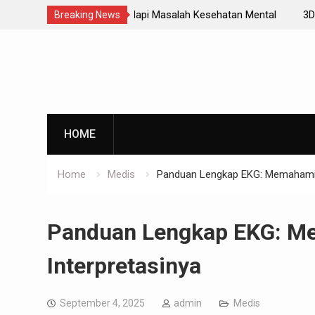
asalah Kesehatan Mental
3D
Breaking News
Skip
to
content
HOME
Home
Medis
Panduan Lengkap EKG: Memahami H
Panduan Lengkap EKG: Me
Interpretasinya
September 4, 2025
admin
Medis