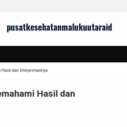
Bagaimana Lagu Kesehatan Dapat Meningkatka
Kesejahteraan Mental?
pusatkesehatanmalukuutaraid
asil dan Interpretasinya
mahami Hasil dan