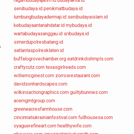
ragambudayajatim.id
budayakita.id
senibudaya.id
penikmatbudaya.id
lumbungbudayadermaji.id
senibudayaislam.id
kebudayaantanahdatar.id
mybudaya.id
wartabudayasanggau.id
sribudaya.id
simerdupolresbatang.id
a
satlantaspolresklaten.id
buffalogrovechamber.org
eatdrinkdishmpls.com
craftycutz.com
texasgirlreads.com
williemcginest.com
zorrosrestaurant.com
davidsonhardscapes.com
wilkinsactiongraphics.com
guiltybunnies.com
acemgmtgroup.com
greeneacresfarmhouse.com
cincinnatiukrainianfestival.com
fullhousesa.com
oyaguerefineart.com
healthywife.com