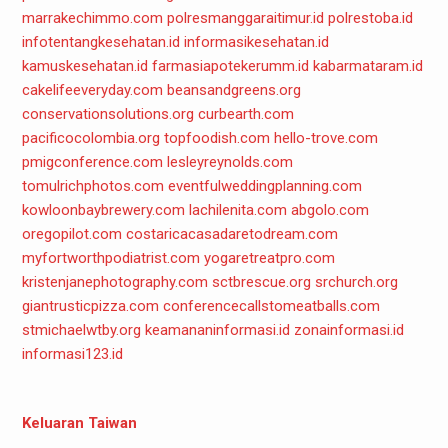
marrakechimmo.com
polresmanggaraitimur.id
polrestoba.id
infotentangkesehatan.id
informasikesehatan.id
kamuskesehatan.id
farmasiapotekerumm.id
kabarmataram.id
cakelifeeveryday.com
beansandgreens.org
conservationsolutions.org
curbearth.com
pacificocolombia.org
topfoodish.com
hello-trove.com
pmigconference.com
lesleyreynolds.com
tomulrichphotos.com
eventfulweddingplanning.com
kowloonbaybrewery.com
lachilenita.com
abgolo.com
oregopilot.com
costaricacasadaretodream.com
myfortworthpodiatrist.com
yogaretreatpro.com
kristenjanephotography.com
sctbrescue.org
srchurch.org
giantrusticpizza.com
conferencecallstomeatballs.com
stmichaelwtby.org
keamananinformasi.id
zonainformasi.id
informasi123.id
Keluaran Taiwan