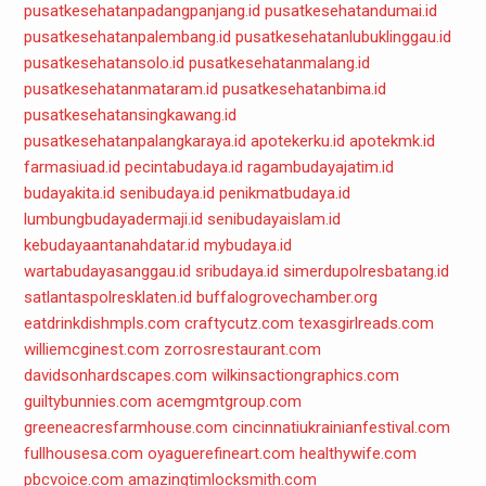
pusatkesehatanpadangpanjang.id
pusatkesehatandumai.id
pusatkesehatanpalembang.id
pusatkesehatanlubuklinggau.id
pusatkesehatansolo.id
pusatkesehatanmalang.id
pusatkesehatanmataram.id
pusatkesehatanbima.id
pusatkesehatansingkawang.id
pusatkesehatanpalangkaraya.id
apotekerku.id
apotekmk.id
farmasiuad.id
pecintabudaya.id
ragambudayajatim.id
budayakita.id
senibudaya.id
penikmatbudaya.id
lumbungbudayadermaji.id
senibudayaislam.id
kebudayaantanahdatar.id
mybudaya.id
wartabudayasanggau.id
sribudaya.id
simerdupolresbatang.id
satlantaspolresklaten.id
buffalogrovechamber.org
eatdrinkdishmpls.com
craftycutz.com
texasgirlreads.com
williemcginest.com
zorrosrestaurant.com
davidsonhardscapes.com
wilkinsactiongraphics.com
guiltybunnies.com
acemgmtgroup.com
greeneacresfarmhouse.com
cincinnatiukrainianfestival.com
fullhousesa.com
oyaguerefineart.com
healthywife.com
pbcvoice.com
amazingtimlocksmith.com