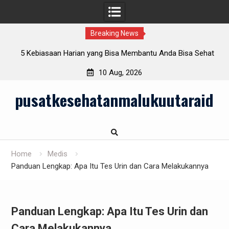
Breaking News
lam
5 Kebiasaan Harian yang Bisa Membantu Anda Bisa Sehat
Sepanjang Tahun
10 Aug, 2026
Skip
pusatkesehatanmalukuutaraid
to
content
Home
Medis
Panduan Lengkap: Apa Itu Tes Urin dan Cara Melakukannya
Panduan Lengkap: Apa Itu Tes Urin dan
Cara Melakukannya