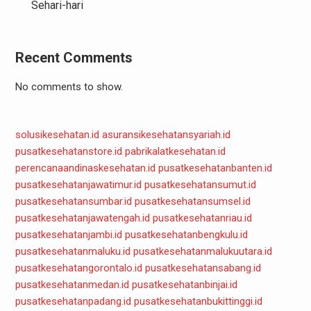
Sehari-hari
Recent Comments
No comments to show.
solusikesehatan.id
asuransikesehatansyariah.id
pusatkesehatanstore.id
pabrikalatkesehatan.id
perencanaandinaskesehatan.id
pusatkesehatanbanten.id
pusatkesehatanjawatimur.id
pusatkesehatansumut.id
pusatkesehatansumbar.id
pusatkesehatansumsel.id
pusatkesehatanjawatengah.id
pusatkesehatanriau.id
pusatkesehatanjambi.id
pusatkesehatanbengkulu.id
pusatkesehatanmaluku.id
pusatkesehatanmalukuutara.id
pusatkesehatangorontalo.id
pusatkesehatansabang.id
pusatkesehatanmedan.id
pusatkesehatanbinjai.id
pusatkesehatanpadang.id
pusatkesehatanbukittinggi.id