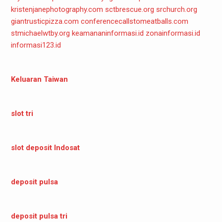
kristenjanephotography.com
sctbrescue.org
srchurch.org
giantrusticpizza.com
conferencecallstomeatballs.com
stmichaelwtby.org
keamananinformasi.id
zonainformasi.id
informasi123.id
Keluaran Taiwan
slot tri
slot deposit Indosat
deposit pulsa
deposit pulsa tri