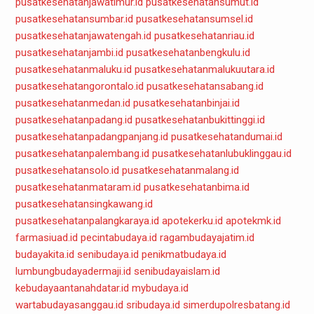
pusatkesehatanjawatimur.id
pusatkesehatansumut.id
pusatkesehatansumbar.id
pusatkesehatansumsel.id
pusatkesehatanjawatengah.id
pusatkesehatanriau.id
pusatkesehatanjambi.id
pusatkesehatanbengkulu.id
pusatkesehatanmaluku.id
pusatkesehatanmalukuutara.id
pusatkesehatangorontalo.id
pusatkesehatansabang.id
pusatkesehatanmedan.id
pusatkesehatanbinjai.id
pusatkesehatanpadang.id
pusatkesehatanbukittinggi.id
pusatkesehatanpadangpanjang.id
pusatkesehatandumai.id
pusatkesehatanpalembang.id
pusatkesehatanlubuklinggau.id
pusatkesehatansolo.id
pusatkesehatanmalang.id
pusatkesehatanmataram.id
pusatkesehatanbima.id
pusatkesehatansingkawang.id
pusatkesehatanpalangkaraya.id
apotekerku.id
apotekmk.id
farmasiuad.id
pecintabudaya.id
ragambudayajatim.id
budayakita.id
senibudaya.id
penikmatbudaya.id
lumbungbudayadermaji.id
senibudayaislam.id
kebudayaantanahdatar.id
mybudaya.id
wartabudayasanggau.id
sribudaya.id
simerdupolresbatang.id