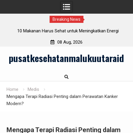
Breaking News
rlu
10 Makanan Harus Sehat untuk Meningkatkan Energi
Sehari-hari
08 Aug, 2026
Skip
pusatkesehatanmalukuutaraid
to
content
Home
Medis
Mengapa Terapi Radiasi Penting dalam Perawatan Kanker
Modern?
Mengapa Terapi Radiasi Penting dalam