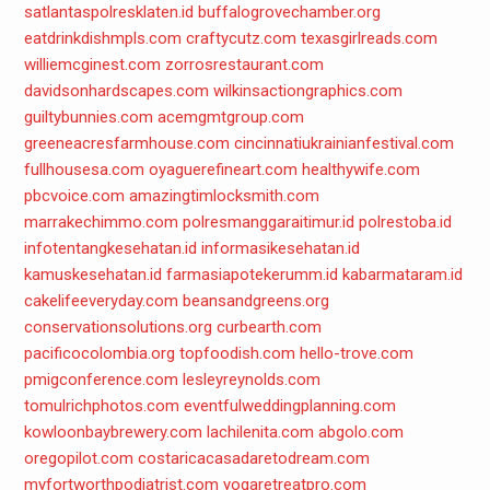
satlantaspolresklaten.id
buffalogrovechamber.org
eatdrinkdishmpls.com
craftycutz.com
texasgirlreads.com
williemcginest.com
zorrosrestaurant.com
davidsonhardscapes.com
wilkinsactiongraphics.com
guiltybunnies.com
acemgmtgroup.com
greeneacresfarmhouse.com
cincinnatiukrainianfestival.com
fullhousesa.com
oyaguerefineart.com
healthywife.com
pbcvoice.com
amazingtimlocksmith.com
marrakechimmo.com
polresmanggaraitimur.id
polrestoba.id
infotentangkesehatan.id
informasikesehatan.id
kamuskesehatan.id
farmasiapotekerumm.id
kabarmataram.id
cakelifeeveryday.com
beansandgreens.org
conservationsolutions.org
curbearth.com
pacificocolombia.org
topfoodish.com
hello-trove.com
pmigconference.com
lesleyreynolds.com
tomulrichphotos.com
eventfulweddingplanning.com
kowloonbaybrewery.com
lachilenita.com
abgolo.com
oregopilot.com
costaricacasadaretodream.com
myfortworthpodiatrist.com
yogaretreatpro.com