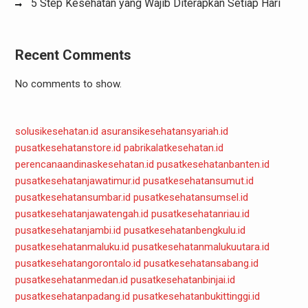
5 Step Kesehatan yang Wajib Diterapkan Setiap Hari
Recent Comments
No comments to show.
solusikesehatan.id
asuransikesehatansyariah.id
pusatkesehatanstore.id
pabrikalatkesehatan.id
perencanaandinaskesehatan.id
pusatkesehatanbanten.id
pusatkesehatanjawatimur.id
pusatkesehatansumut.id
pusatkesehatansumbar.id
pusatkesehatansumsel.id
pusatkesehatanjawatengah.id
pusatkesehatanriau.id
pusatkesehatanjambi.id
pusatkesehatanbengkulu.id
pusatkesehatanmaluku.id
pusatkesehatanmalukuutara.id
pusatkesehatangorontalo.id
pusatkesehatansabang.id
pusatkesehatanmedan.id
pusatkesehatanbinjai.id
pusatkesehatanpadang.id
pusatkesehatanbukittinggi.id