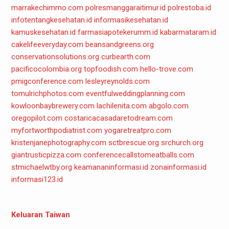
marrakechimmo.com
polresmanggaraitimur.id
polrestoba.id
infotentangkesehatan.id
informasikesehatan.id
kamuskesehatan.id
farmasiapotekerumm.id
kabarmataram.id
cakelifeeveryday.com
beansandgreens.org
conservationsolutions.org
curbearth.com
pacificocolombia.org
topfoodish.com
hello-trove.com
pmigconference.com
lesleyreynolds.com
tomulrichphotos.com
eventfulweddingplanning.com
kowloonbaybrewery.com
lachilenita.com
abgolo.com
oregopilot.com
costaricacasadaretodream.com
myfortworthpodiatrist.com
yogaretreatpro.com
kristenjanephotography.com
sctbrescue.org
srchurch.org
giantrusticpizza.com
conferencecallstomeatballs.com
stmichaelwtby.org
keamananinformasi.id
zonainformasi.id
informasi123.id
Keluaran Taiwan