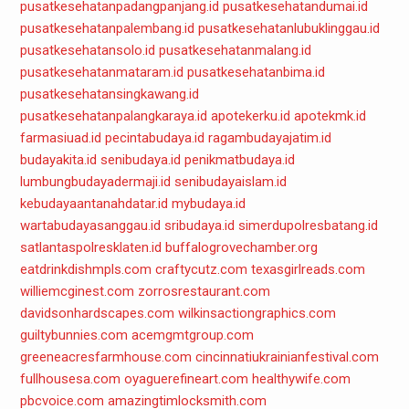
pusatkesehatanpadangpanjang.id
pusatkesehatandumai.id
pusatkesehatanpalembang.id
pusatkesehatanlubuklinggau.id
pusatkesehatansolo.id
pusatkesehatanmalang.id
pusatkesehatanmataram.id
pusatkesehatanbima.id
pusatkesehatansingkawang.id
pusatkesehatanpalangkaraya.id
apotekerku.id
apotekmk.id
farmasiuad.id
pecintabudaya.id
ragambudayajatim.id
budayakita.id
senibudaya.id
penikmatbudaya.id
lumbungbudayadermaji.id
senibudayaislam.id
kebudayaantanahdatar.id
mybudaya.id
wartabudayasanggau.id
sribudaya.id
simerdupolresbatang.id
satlantaspolresklaten.id
buffalogrovechamber.org
eatdrinkdishmpls.com
craftycutz.com
texasgirlreads.com
williemcginest.com
zorrosrestaurant.com
davidsonhardscapes.com
wilkinsactiongraphics.com
guiltybunnies.com
acemgmtgroup.com
greeneacresfarmhouse.com
cincinnatiukrainianfestival.com
fullhousesa.com
oyaguerefineart.com
healthywife.com
pbcvoice.com
amazingtimlocksmith.com