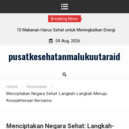
Breaking News
rlu
10 Makanan Harus Sehat untuk Meningkatkan Energi
Sehari-hari
09 Aug, 2026
Skip
pusatkesehatanmalukuutaraid
to
content
Home
Kesehatan
Menciptakan Negara Sehat: Langkah-Langkah Menuju
Kesejahteraan Bersama
Menciptakan Negara Sehat: Langkah-