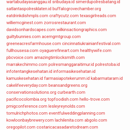
wartabudayasanggau.id
sribudaya.id
simerdupolresbatang.id
satlantaspolresklaten.id
buffalogrovechamber.org
eatdrinkdishmpls.com
craftycutz.com
texasgirlreads.com
williemcginest.com
zorrosrestaurant.com
davidsonhardscapes.com
wilkinsactiongraphics.com
guiltybunnies.com
acemgmtgroup.com
greeneacresfarmhouse.com
cincinnatiukrainianfestival.com
fullhousesa.com
oyaguerefineart.com
healthywife.com
pbcvoice.com
amazingtimlocksmith.com
marrakechimmo.com
polresmanggaraitimur.id
polrestoba.id
infotentangkesehatan.id
informasikesehatan.id
kamuskesehatan.id
farmasiapotekerumm.id
kabarmataram.id
cakelifeeveryday.com
beansandgreens.org
conservationsolutions.org
curbearth.com
pacificocolombia.org
topfoodish.com
hello-trove.com
pmigconference.com
lesleyreynolds.com
tomulrichphotos.com
eventfulweddingplanning.com
kowloonbaybrewery.com
lachilenita.com
abgolo.com
oregopilot.com
costaricacasadaretodream.com