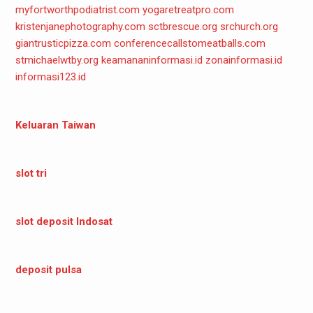
myfortworthpodiatrist.com
yogaretreatpro.com
kristenjanephotography.com
sctbrescue.org
srchurch.org
giantrusticpizza.com
conferencecallstomeatballs.com
stmichaelwtby.org
keamananinformasi.id
zonainformasi.id
informasi123.id
Keluaran Taiwan
slot tri
slot deposit Indosat
deposit pulsa