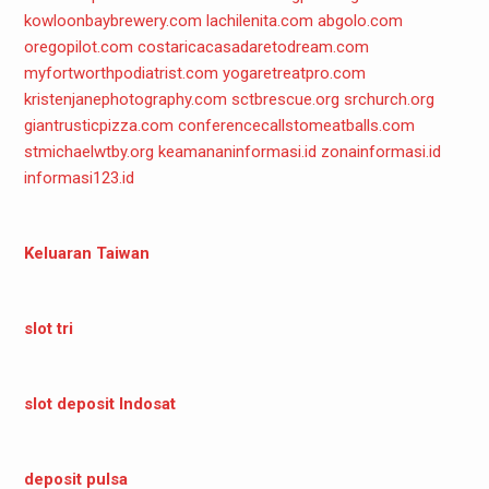
kowloonbaybrewery.com
lachilenita.com
abgolo.com
oregopilot.com
costaricacasadaretodream.com
myfortworthpodiatrist.com
yogaretreatpro.com
kristenjanephotography.com
sctbrescue.org
srchurch.org
giantrusticpizza.com
conferencecallstomeatballs.com
stmichaelwtby.org
keamananinformasi.id
zonainformasi.id
informasi123.id
Keluaran Taiwan
slot tri
slot deposit Indosat
deposit pulsa