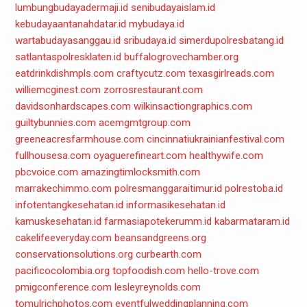
lumbungbudayadermaji.id
senibudayaislam.id
kebudayaantanahdatar.id
mybudaya.id
wartabudayasanggau.id
sribudaya.id
simerdupolresbatang.id
satlantaspolresklaten.id
buffalogrovechamber.org
eatdrinkdishmpls.com
craftycutz.com
texasgirlreads.com
williemcginest.com
zorrosrestaurant.com
davidsonhardscapes.com
wilkinsactiongraphics.com
guiltybunnies.com
acemgmtgroup.com
greeneacresfarmhouse.com
cincinnatiukrainianfestival.com
fullhousesa.com
oyaguerefineart.com
healthywife.com
pbcvoice.com
amazingtimlocksmith.com
marrakechimmo.com
polresmanggaraitimur.id
polrestoba.id
infotentangkesehatan.id
informasikesehatan.id
kamuskesehatan.id
farmasiapotekerumm.id
kabarmataram.id
cakelifeeveryday.com
beansandgreens.org
conservationsolutions.org
curbearth.com
pacificocolombia.org
topfoodish.com
hello-trove.com
pmigconference.com
lesleyreynolds.com
tomulrichphotos.com
eventfulweddingplanning.com