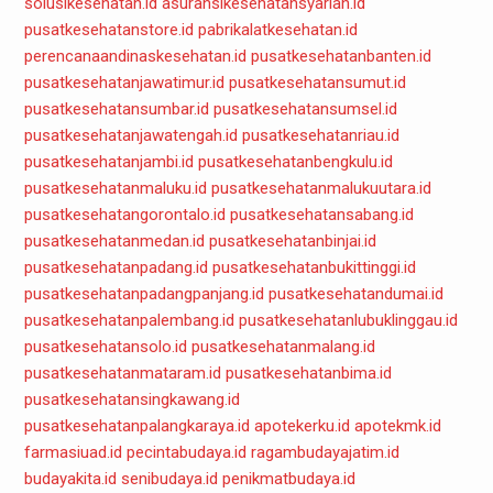
solusikesehatan.id
asuransikesehatansyariah.id
pusatkesehatanstore.id
pabrikalatkesehatan.id
perencanaandinaskesehatan.id
pusatkesehatanbanten.id
pusatkesehatanjawatimur.id
pusatkesehatansumut.id
pusatkesehatansumbar.id
pusatkesehatansumsel.id
pusatkesehatanjawatengah.id
pusatkesehatanriau.id
pusatkesehatanjambi.id
pusatkesehatanbengkulu.id
pusatkesehatanmaluku.id
pusatkesehatanmalukuutara.id
pusatkesehatangorontalo.id
pusatkesehatansabang.id
pusatkesehatanmedan.id
pusatkesehatanbinjai.id
pusatkesehatanpadang.id
pusatkesehatanbukittinggi.id
pusatkesehatanpadangpanjang.id
pusatkesehatandumai.id
pusatkesehatanpalembang.id
pusatkesehatanlubuklinggau.id
pusatkesehatansolo.id
pusatkesehatanmalang.id
pusatkesehatanmataram.id
pusatkesehatanbima.id
pusatkesehatansingkawang.id
pusatkesehatanpalangkaraya.id
apotekerku.id
apotekmk.id
farmasiuad.id
pecintabudaya.id
ragambudayajatim.id
budayakita.id
senibudaya.id
penikmatbudaya.id