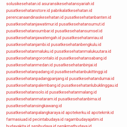
solusikesehatan.id
asuransikesehatansyariah.id
pusatkesehatanstore.id
pabrikalatkesehatan.id
perencanaandinaskesehatan.id
pusatkesehatanbanten.id
pusatkesehatanjawatimur.id
pusatkesehatansumut.id
pusatkesehatansumbar.id
pusatkesehatansumsel.id
pusatkesehatanjawatengah.id
pusatkesehatanriau.id
pusatkesehatanjambi.id
pusatkesehatanbengkulu.id
pusatkesehatanmaluku.id
pusatkesehatanmalukuutara.id
pusatkesehatangorontalo.id
pusatkesehatansabang.id
pusatkesehatanmedan.id
pusatkesehatanbinjai.id
pusatkesehatanpadang.id
pusatkesehatanbukittinggi.id
pusatkesehatanpadangpanjang.id
pusatkesehatandumai.id
pusatkesehatanpalembang.id
pusatkesehatanlubuklinggau.id
pusatkesehatansolo.id
pusatkesehatanmalang.id
pusatkesehatanmataram.id
pusatkesehatanbima.id
pusatkesehatansingkawang.id
pusatkesehatanpalangkaraya.id
apotekerku.id
apotekmk.id
farmasiuad.id
pecintabudaya.id
ragambudayajatim.id
budayakita.id
senibudaya.id
penikmatbudaya.id