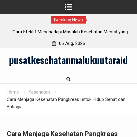
Breaking News
i
Cara Efektif Menghadapi Masalah Kesehatan Mental yang
Semakin Meningkat
06 Aug, 2026
Skip
pusatkesehatanmalukuutaraid
to
content
Home
Kesehatan
Cara Menjaga Kesehatan Pangkreas untuk Hidup Sehat dan
Bahagia
Cara Menjaga Kesehatan Pangkreas