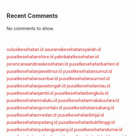
Recent Comments
No comments to show.
solusikesehatan.id
asuransikesehatansyariah.id
pusatkesehatanstore.id
pabrikalatkesehatan.id
perencanaandinaskesehatan.id
pusatkesehatanbanten.id
pusatkesehatanjawatimur.id
pusatkesehatansumut.id
pusatkesehatansumbar.id
pusatkesehatansumsel.id
pusatkesehatanjawatengah.id
pusatkesehatanriau.id
pusatkesehatanjambi.id
pusatkesehatanbengkulu.id
pusatkesehatanmaluku.id
pusatkesehatanmalukuutara.id
pusatkesehatangorontalo.id
pusatkesehatansabang.id
pusatkesehatanmedan.id
pusatkesehatanbinjai.id
pusatkesehatanpadang.id
pusatkesehatanbukittinggi.id
pusatkesehatanpadangpanjang.id
pusatkesehatandumai.id