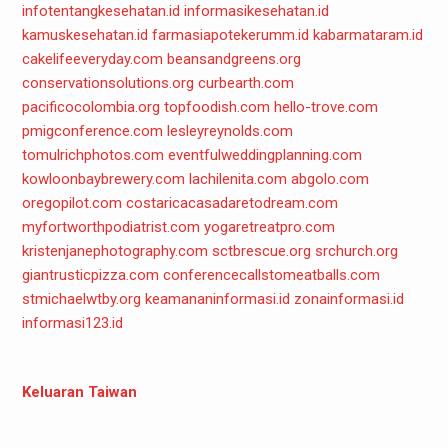
infotentangkesehatan.id
informasikesehatan.id
kamuskesehatan.id
farmasiapotekerumm.id
kabarmataram.id
cakelifeeveryday.com
beansandgreens.org
conservationsolutions.org
curbearth.com
pacificocolombia.org
topfoodish.com
hello-trove.com
pmigconference.com
lesleyreynolds.com
tomulrichphotos.com
eventfulweddingplanning.com
kowloonbaybrewery.com
lachilenita.com
abgolo.com
oregopilot.com
costaricacasadaretodream.com
myfortworthpodiatrist.com
yogaretreatpro.com
kristenjanephotography.com
sctbrescue.org
srchurch.org
giantrusticpizza.com
conferencecallstomeatballs.com
stmichaelwtby.org
keamananinformasi.id
zonainformasi.id
informasi123.id
Keluaran Taiwan