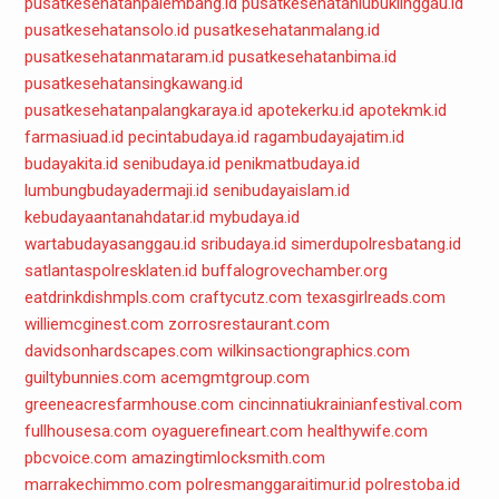
pusatkesehatanpalembang.id
pusatkesehatanlubuklinggau.id
pusatkesehatansolo.id
pusatkesehatanmalang.id
pusatkesehatanmataram.id
pusatkesehatanbima.id
pusatkesehatansingkawang.id
pusatkesehatanpalangkaraya.id
apotekerku.id
apotekmk.id
farmasiuad.id
pecintabudaya.id
ragambudayajatim.id
budayakita.id
senibudaya.id
penikmatbudaya.id
lumbungbudayadermaji.id
senibudayaislam.id
kebudayaantanahdatar.id
mybudaya.id
wartabudayasanggau.id
sribudaya.id
simerdupolresbatang.id
satlantaspolresklaten.id
buffalogrovechamber.org
eatdrinkdishmpls.com
craftycutz.com
texasgirlreads.com
williemcginest.com
zorrosrestaurant.com
davidsonhardscapes.com
wilkinsactiongraphics.com
guiltybunnies.com
acemgmtgroup.com
greeneacresfarmhouse.com
cincinnatiukrainianfestival.com
fullhousesa.com
oyaguerefineart.com
healthywife.com
pbcvoice.com
amazingtimlocksmith.com
marrakechimmo.com
polresmanggaraitimur.id
polrestoba.id