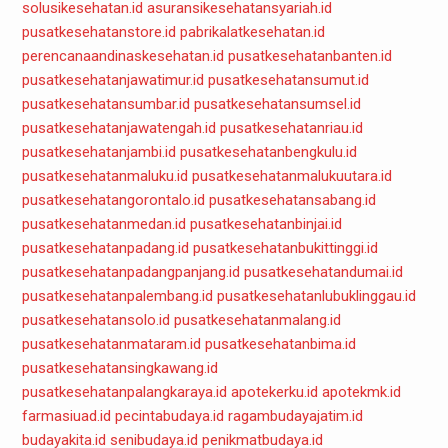
solusikesehatan.id
asuransikesehatansyariah.id
pusatkesehatanstore.id
pabrikalatkesehatan.id
perencanaandinaskesehatan.id
pusatkesehatanbanten.id
pusatkesehatanjawatimur.id
pusatkesehatansumut.id
pusatkesehatansumbar.id
pusatkesehatansumsel.id
pusatkesehatanjawatengah.id
pusatkesehatanriau.id
pusatkesehatanjambi.id
pusatkesehatanbengkulu.id
pusatkesehatanmaluku.id
pusatkesehatanmalukuutara.id
pusatkesehatangorontalo.id
pusatkesehatansabang.id
pusatkesehatanmedan.id
pusatkesehatanbinjai.id
pusatkesehatanpadang.id
pusatkesehatanbukittinggi.id
pusatkesehatanpadangpanjang.id
pusatkesehatandumai.id
pusatkesehatanpalembang.id
pusatkesehatanlubuklinggau.id
pusatkesehatansolo.id
pusatkesehatanmalang.id
pusatkesehatanmataram.id
pusatkesehatanbima.id
pusatkesehatansingkawang.id
pusatkesehatanpalangkaraya.id
apotekerku.id
apotekmk.id
farmasiuad.id
pecintabudaya.id
ragambudayajatim.id
budayakita.id
senibudaya.id
penikmatbudaya.id