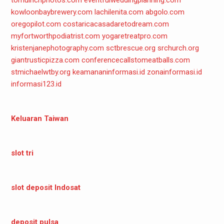
kowloonbaybrewery.com
lachilenita.com
abgolo.com
oregopilot.com
costaricacasadaretodream.com
myfortworthpodiatrist.com
yogaretreatpro.com
kristenjanephotography.com
sctbrescue.org
srchurch.org
giantrusticpizza.com
conferencecallstomeatballs.com
stmichaelwtby.org
keamananinformasi.id
zonainformasi.id
informasi123.id
Keluaran Taiwan
slot tri
slot deposit Indosat
deposit pulsa