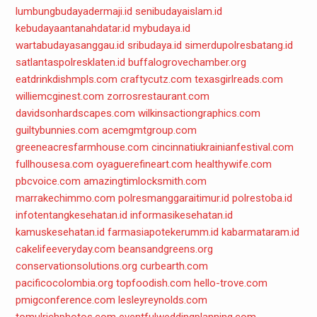
lumbungbudayadermaji.id
senibudayaislam.id
kebudayaantanahdatar.id
mybudaya.id
wartabudayasanggau.id
sribudaya.id
simerdupolresbatang.id
satlantaspolresklaten.id
buffalogrovechamber.org
eatdrinkdishmpls.com
craftycutz.com
texasgirlreads.com
williemcginest.com
zorrosrestaurant.com
davidsonhardscapes.com
wilkinsactiongraphics.com
guiltybunnies.com
acemgmtgroup.com
greeneacresfarmhouse.com
cincinnatiukrainianfestival.com
fullhousesa.com
oyaguerefineart.com
healthywife.com
pbcvoice.com
amazingtimlocksmith.com
marrakechimmo.com
polresmanggaraitimur.id
polrestoba.id
infotentangkesehatan.id
informasikesehatan.id
kamuskesehatan.id
farmasiapotekerumm.id
kabarmataram.id
cakelifeeveryday.com
beansandgreens.org
conservationsolutions.org
curbearth.com
pacificocolombia.org
topfoodish.com
hello-trove.com
pmigconference.com
lesleyreynolds.com
tomulrichphotos.com
eventfulweddingplanning.com