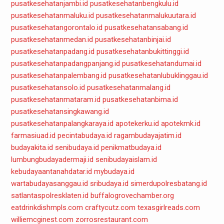
pusatkesehatanjambi.id
pusatkesehatanbengkulu.id
pusatkesehatanmaluku.id
pusatkesehatanmalukuutara.id
pusatkesehatangorontalo.id
pusatkesehatansabang.id
pusatkesehatanmedan.id
pusatkesehatanbinjai.id
pusatkesehatanpadang.id
pusatkesehatanbukittinggi.id
pusatkesehatanpadangpanjang.id
pusatkesehatandumai.id
pusatkesehatanpalembang.id
pusatkesehatanlubuklinggau.id
pusatkesehatansolo.id
pusatkesehatanmalang.id
pusatkesehatanmataram.id
pusatkesehatanbima.id
pusatkesehatansingkawang.id
pusatkesehatanpalangkaraya.id
apotekerku.id
apotekmk.id
farmasiuad.id
pecintabudaya.id
ragambudayajatim.id
budayakita.id
senibudaya.id
penikmatbudaya.id
lumbungbudayadermaji.id
senibudayaislam.id
kebudayaantanahdatar.id
mybudaya.id
wartabudayasanggau.id
sribudaya.id
simerdupolresbatang.id
satlantaspolresklaten.id
buffalogrovechamber.org
eatdrinkdishmpls.com
craftycutz.com
texasgirlreads.com
williemcginest.com
zorrosrestaurant.com