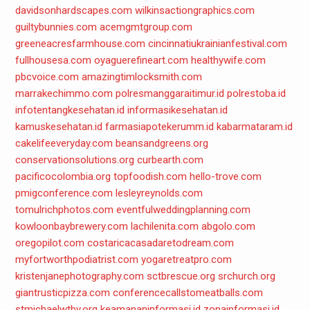
davidsonhardscapes.com
wilkinsactiongraphics.com
guiltybunnies.com
acemgmtgroup.com
greeneacresfarmhouse.com
cincinnatiukrainianfestival.com
fullhousesa.com
oyaguerefineart.com
healthywife.com
pbcvoice.com
amazingtimlocksmith.com
marrakechimmo.com
polresmanggaraitimur.id
polrestoba.id
infotentangkesehatan.id
informasikesehatan.id
kamuskesehatan.id
farmasiapotekerumm.id
kabarmataram.id
cakelifeeveryday.com
beansandgreens.org
conservationsolutions.org
curbearth.com
pacificocolombia.org
topfoodish.com
hello-trove.com
pmigconference.com
lesleyreynolds.com
tomulrichphotos.com
eventfulweddingplanning.com
kowloonbaybrewery.com
lachilenita.com
abgolo.com
oregopilot.com
costaricacasadaretodream.com
myfortworthpodiatrist.com
yogaretreatpro.com
kristenjanephotography.com
sctbrescue.org
srchurch.org
giantrusticpizza.com
conferencecallstomeatballs.com
stmichaelwtby.org
keamananinformasi.id
zonainformasi.id