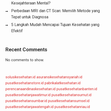
Kesejahteraan Mental?
Perbedaan MRI dan CT Scan: Memilih Metode yang
Tepat untuk Diagnosa
5 Langkah Mudah Mencapai Tujuan Kesehatan yang
Efektif
Recent Comments
No comments to show.
solusikesehatan.id
asuransikesehatansyariah.id
pusatkesehatanstore.id
pabrikalatkesehatan.id
perencanaandinaskesehatan.id
pusatkesehatanbanten.id
pusatkesehatanjawatimur.id
pusatkesehatansumut.id
pusatkesehatansumbar.id
pusatkesehatansumsel.id
pusatkesehatanjawatengah.id
pusatkesehatanriau.id