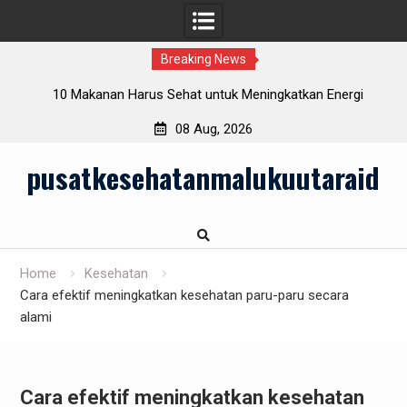
Breaking News
rlu
10 Makanan Harus Sehat untuk Meningkatkan Energi
Sehari-hari
08 Aug, 2026
Skip
pusatkesehatanmalukuutaraid
to
content
Home
Kesehatan
Cara efektif meningkatkan kesehatan paru-paru secara
alami
Cara efektif meningkatkan kesehatan