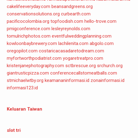
cakelifeeveryday.com
beansandgreens.org
conservationsolutions.org
curbearth.com
pacificocolombia.org
topfoodish.com
hello-trove.com
pmigconference.com
lesleyreynolds.com
tomulrichphotos.com
eventfulweddingplanning.com
kowloonbaybrewery.com
lachilenita.com
abgolo.com
oregopilot.com
costaricacasadaretodream.com
myfortworthpodiatrist.com
yogaretreatpro.com
kristenjanephotography.com
sctbrescue.org
srchurch.org
giantrusticpizza.com
conferencecallstomeatballs.com
stmichaelwtby.org
keamananinformasi.id
zonainformasi.id
informasi123.id
Keluaran Taiwan
slot tri