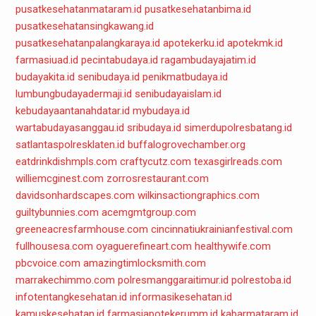
pusatkesehatanmataram.id
pusatkesehatanbima.id
pusatkesehatansingkawang.id
pusatkesehatanpalangkaraya.id
apotekerku.id
apotekmk.id
farmasiuad.id
pecintabudaya.id
ragambudayajatim.id
budayakita.id
senibudaya.id
penikmatbudaya.id
lumbungbudayadermaji.id
senibudayaislam.id
kebudayaantanahdatar.id
mybudaya.id
wartabudayasanggau.id
sribudaya.id
simerdupolresbatang.id
satlantaspolresklaten.id
buffalogrovechamber.org
eatdrinkdishmpls.com
craftycutz.com
texasgirlreads.com
williemcginest.com
zorrosrestaurant.com
davidsonhardscapes.com
wilkinsactiongraphics.com
guiltybunnies.com
acemgmtgroup.com
greeneacresfarmhouse.com
cincinnatiukrainianfestival.com
fullhousesa.com
oyaguerefineart.com
healthywife.com
pbcvoice.com
amazingtimlocksmith.com
marrakechimmo.com
polresmanggaraitimur.id
polrestoba.id
infotentangkesehatan.id
informasikesehatan.id
kamuskesehatan.id
farmasiapotekerumm.id
kabarmataram.id