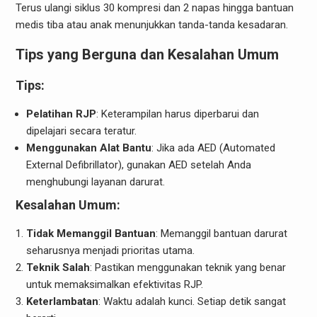
Terus ulangi siklus 30 kompresi dan 2 napas hingga bantuan
medis tiba atau anak menunjukkan tanda-tanda kesadaran.
Tips yang Berguna dan Kesalahan Umum
Tips:
Pelatihan RJP
: Keterampilan harus diperbarui dan
dipelajari secara teratur.
Menggunakan Alat Bantu
: Jika ada AED (Automated
External Defibrillator), gunakan AED setelah Anda
menghubungi layanan darurat.
Kesalahan Umum:
Tidak Memanggil Bantuan
: Memanggil bantuan darurat
seharusnya menjadi prioritas utama.
Teknik Salah
: Pastikan menggunakan teknik yang benar
untuk memaksimalkan efektivitas RJP.
Keterlambatan
: Waktu adalah kunci. Setiap detik sangat