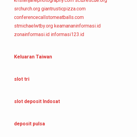
kristenjanephotography.com
sctbrescue.org
srchurch.org
giantrusticpizza.com
conferencecallstomeatballs.com
stmichaelwtby.org
keamananinformasi.id
zonainformasi.id
informasi123.id
Keluaran Taiwan
slot tri
slot deposit Indosat
deposit pulsa