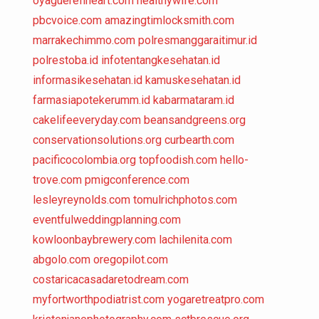
oyaguerefineart.com
healthywife.com
pbcvoice.com
amazingtimlocksmith.com
marrakechimmo.com
polresmanggaraitimur.id
polrestoba.id
infotentangkesehatan.id
informasikesehatan.id
kamuskesehatan.id
farmasiapotekerumm.id
kabarmataram.id
cakelifeeveryday.com
beansandgreens.org
conservationsolutions.org
curbearth.com
pacificocolombia.org
topfoodish.com
hello-
trove.com
pmigconference.com
lesleyreynolds.com
tomulrichphotos.com
eventfulweddingplanning.com
kowloonbaybrewery.com
lachilenita.com
abgolo.com
oregopilot.com
costaricacasadaretodream.com
myfortworthpodiatrist.com
yogaretreatpro.com