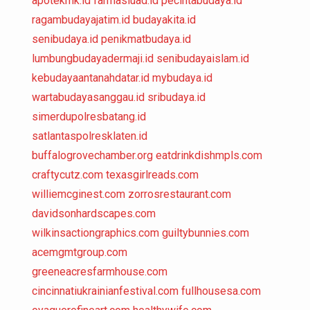
apotekmk.id
farmasiuad.id
pecintabudaya.id
ragambudayajatim.id
budayakita.id
senibudaya.id
penikmatbudaya.id
lumbungbudayadermaji.id
senibudayaislam.id
kebudayaantanahdatar.id
mybudaya.id
wartabudayasanggau.id
sribudaya.id
simerdupolresbatang.id
satlantaspolresklaten.id
buffalogrovechamber.org
eatdrinkdishmpls.com
craftycutz.com
texasgirlreads.com
williemcginest.com
zorrosrestaurant.com
davidsonhardscapes.com
wilkinsactiongraphics.com
guiltybunnies.com
acemgmtgroup.com
greeneacresfarmhouse.com
cincinnatiukrainianfestival.com
fullhousesa.com