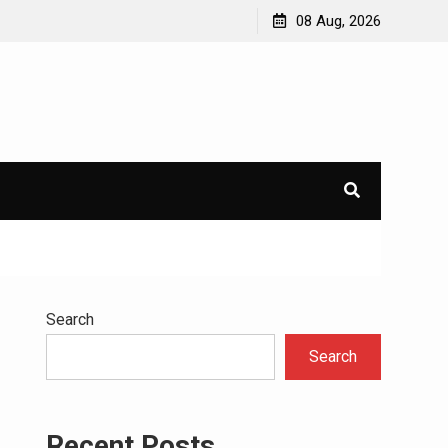
 Perlu
5 Kebiasaan Harian yang Bisa Membantu Anda Bisa
08 Aug, 2026
Sehat Sepanjang Tahun
Search
Search
Recent Posts