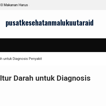
gkatkan Energi
Apa Itu Stetoskop? Fungsi dan Jenis-Jenis yang
Anda Pahami
pusatkesehatanmalukuutaraid
ah untuk Diagnosis Penyakit
ltur Darah untuk Diagnosis