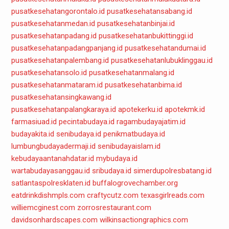
pusatkesehatangorontalo.id
pusatkesehatansabang.id
pusatkesehatanmedan.id
pusatkesehatanbinjai.id
pusatkesehatanpadang.id
pusatkesehatanbukittinggi.id
pusatkesehatanpadangpanjang.id
pusatkesehatandumai.id
pusatkesehatanpalembang.id
pusatkesehatanlubuklinggau.id
pusatkesehatansolo.id
pusatkesehatanmalang.id
pusatkesehatanmataram.id
pusatkesehatanbima.id
pusatkesehatansingkawang.id
pusatkesehatanpalangkaraya.id
apotekerku.id
apotekmk.id
farmasiuad.id
pecintabudaya.id
ragambudayajatim.id
budayakita.id
senibudaya.id
penikmatbudaya.id
lumbungbudayadermaji.id
senibudayaislam.id
kebudayaantanahdatar.id
mybudaya.id
wartabudayasanggau.id
sribudaya.id
simerdupolresbatang.id
satlantaspolresklaten.id
buffalogrovechamber.org
eatdrinkdishmpls.com
craftycutz.com
texasgirlreads.com
williemcginest.com
zorrosrestaurant.com
davidsonhardscapes.com
wilkinsactiongraphics.com