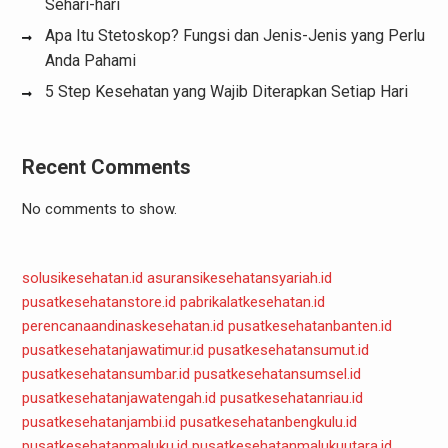
Sehari-hari
Apa Itu Stetoskop? Fungsi dan Jenis-Jenis yang Perlu
Anda Pahami
5 Step Kesehatan yang Wajib Diterapkan Setiap Hari
Recent Comments
No comments to show.
solusikesehatan.id
asuransikesehatansyariah.id
pusatkesehatanstore.id
pabrikalatkesehatan.id
perencanaandinaskesehatan.id
pusatkesehatanbanten.id
pusatkesehatanjawatimur.id
pusatkesehatansumut.id
pusatkesehatansumbar.id
pusatkesehatansumsel.id
pusatkesehatanjawatengah.id
pusatkesehatanriau.id
pusatkesehatanjambi.id
pusatkesehatanbengkulu.id
pusatkesehatanmaluku.id
pusatkesehatanmalukuutara.id