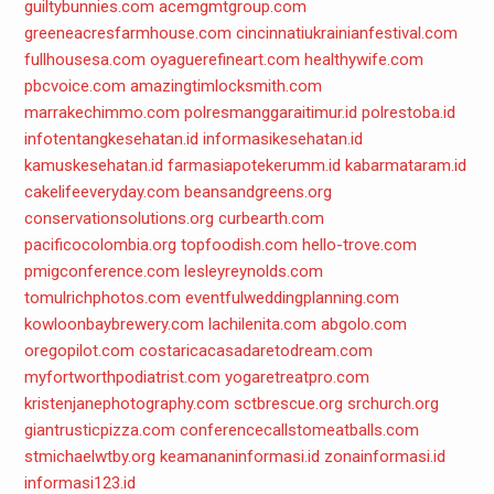
guiltybunnies.com
acemgmtgroup.com
greeneacresfarmhouse.com
cincinnatiukrainianfestival.com
fullhousesa.com
oyaguerefineart.com
healthywife.com
pbcvoice.com
amazingtimlocksmith.com
marrakechimmo.com
polresmanggaraitimur.id
polrestoba.id
infotentangkesehatan.id
informasikesehatan.id
kamuskesehatan.id
farmasiapotekerumm.id
kabarmataram.id
cakelifeeveryday.com
beansandgreens.org
conservationsolutions.org
curbearth.com
pacificocolombia.org
topfoodish.com
hello-trove.com
pmigconference.com
lesleyreynolds.com
tomulrichphotos.com
eventfulweddingplanning.com
kowloonbaybrewery.com
lachilenita.com
abgolo.com
oregopilot.com
costaricacasadaretodream.com
myfortworthpodiatrist.com
yogaretreatpro.com
kristenjanephotography.com
sctbrescue.org
srchurch.org
giantrusticpizza.com
conferencecallstomeatballs.com
stmichaelwtby.org
keamananinformasi.id
zonainformasi.id
informasi123.id