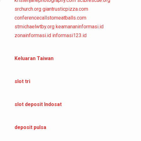
kristenjanephotography.com
sctbrescue.org
srchurch.org
giantrusticpizza.com
conferencecallstomeatballs.com
stmichaelwtby.org
keamananinformasi.id
zonainformasi.id
informasi123.id
Keluaran Taiwan
slot tri
slot deposit Indosat
deposit pulsa