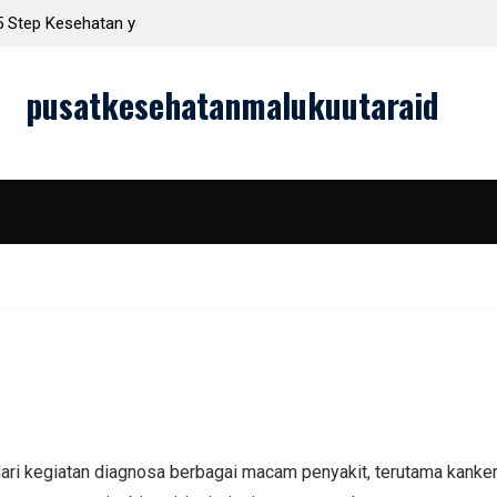
an Setiap Hari
Tren Terbaru dalam Teknologi EKG yang Wajib
Diketahui
pusatkesehatanmalukuutaraid
ari kegiatan diagnosa berbagai macam penyakit, terutama kanker