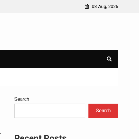
10 Makanan Harus Sehat untuk Meningkatkan Energi
08 Aug, 2026
Sehari-hari
Search
Search
.
Recent Posts