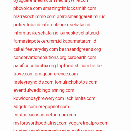
oyaguerefineart.com
healthywife.com
pbcvoice.com
amazingtimlocksmith.com
marrakechimmo.com
polresmanggaraitimur.id
polrestoba.id
infotentangkesehatan.id
informasikesehatan.id
kamuskesehatan.id
farmasiapotekerumm.id
kabarmataram.id
cakelifeeveryday.com
beansandgreens.org
conservationsolutions.org
curbearth.com
pacificocolombia.org
topfoodish.com
hello-
trove.com
pmigconference.com
lesleyreynolds.com
tomulrichphotos.com
eventfulweddingplanning.com
kowloonbaybrewery.com
lachilenita.com
abgolo.com
oregopilot.com
costaricacasadaretodream.com
myfortworthpodiatrist.com
yogaretreatpro.com
n