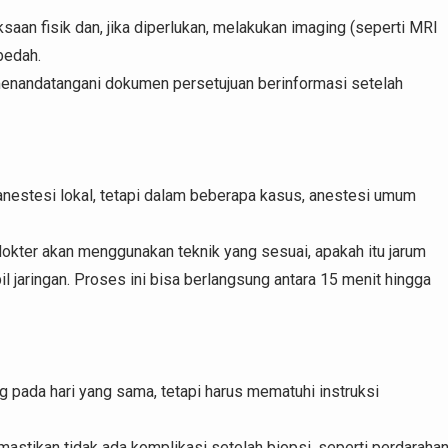
saan fisik dan, jika diperlukan, melakukan imaging (seperti MRI
bedah.
 menandatangani dokumen persetujuan berinformasi setelah
anestesi lokal, tetapi dalam beberapa kasus, anestesi umum
 dokter akan menggunakan teknik yang sesuai, apakah itu jarum
l jaringan. Proses ini bisa berlangsung antara 15 menit hingga
g pada hari yang sama, tetapi harus mematuhi instruksi
astikan tidak ada komplikasi setelah biopsi, seperti perdaraha