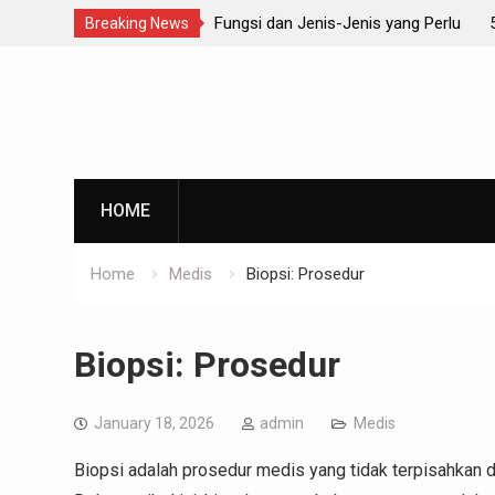
dan Jenis-Jenis yang Perlu
5 Step Kesehatan yang Wajib Diterapk
Breaking News
Skip
to
content
HOME
Home
Medis
Biopsi: Prosedur
Biopsi: Prosedur
January 18, 2026
admin
Medis
Biopsi adalah prosedur medis yang tidak terpisahkan d