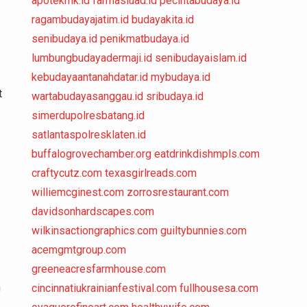
apotekmk.id
farmasiuad.id
pecintabudaya.id
ragambudayajatim.id
budayakita.id
senibudaya.id
penikmatbudaya.id
lumbungbudayadermaji.id
senibudayaislam.id
kebudayaantanahdatar.id
mybudaya.id
t
wartabudayasanggau.id
sribudaya.id
simerdupolresbatang.id
satlantaspolresklaten.id
buffalogrovechamber.org
eatdrinkdishmpls.com
craftycutz.com
texasgirlreads.com
williemcginest.com
zorrosrestaurant.com
davidsonhardscapes.com
wilkinsactiongraphics.com
guiltybunnies.com
acemgmtgroup.com
greeneacresfarmhouse.com
n
cincinnatiukrainianfestival.com
fullhousesa.com