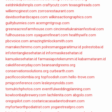
eatdrinkdishmpls.com
craftycutz.com
texasgirlreads.com
williemcginest.com
zorrosrestaurant.com
davidsonhardscapes.com
wilkinsactiongraphics.com
guiltybunnies.com
acemgmtgroup.com
greeneacresfarmhouse.com
cincinnatiukrainianfestival.com
fullhousesa.com
oyaguerefineart.com
healthywife.com
pbcvoice.com
amazingtimlocksmith.com
marrakechimmo.com
polresmanggaraitimur.id
polrestoba.id
infotentangkesehatan.id
informasikesehatan.id
kamuskesehatan.id
farmasiapotekerumm.id
kabarmataram.id
cakelifeeveryday.com
beansandgreens.org
conservationsolutions.org
curbearth.com
pacificocolombia.org
topfoodish.com
hello-trove.com
pmigconference.com
lesleyreynolds.com
tomulrichphotos.com
eventfulweddingplanning.com
kowloonbaybrewery.com
lachilenita.com
abgolo.com
oregopilot.com
costaricacasadaretodream.com
myfortworthpodiatrist.com
yogaretreatpro.com