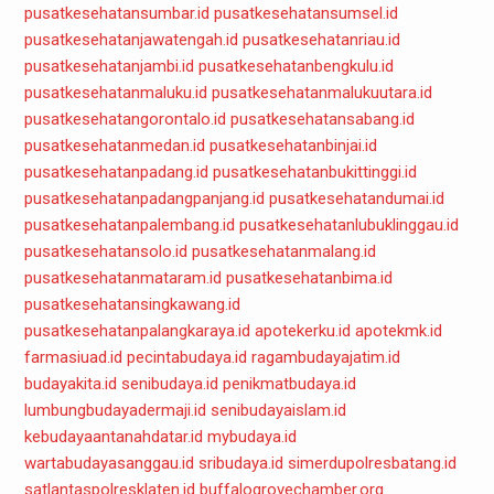
pusatkesehatansumbar.id
pusatkesehatansumsel.id
pusatkesehatanjawatengah.id
pusatkesehatanriau.id
pusatkesehatanjambi.id
pusatkesehatanbengkulu.id
pusatkesehatanmaluku.id
pusatkesehatanmalukuutara.id
pusatkesehatangorontalo.id
pusatkesehatansabang.id
pusatkesehatanmedan.id
pusatkesehatanbinjai.id
pusatkesehatanpadang.id
pusatkesehatanbukittinggi.id
pusatkesehatanpadangpanjang.id
pusatkesehatandumai.id
pusatkesehatanpalembang.id
pusatkesehatanlubuklinggau.id
pusatkesehatansolo.id
pusatkesehatanmalang.id
pusatkesehatanmataram.id
pusatkesehatanbima.id
pusatkesehatansingkawang.id
pusatkesehatanpalangkaraya.id
apotekerku.id
apotekmk.id
farmasiuad.id
pecintabudaya.id
ragambudayajatim.id
budayakita.id
senibudaya.id
penikmatbudaya.id
lumbungbudayadermaji.id
senibudayaislam.id
kebudayaantanahdatar.id
mybudaya.id
wartabudayasanggau.id
sribudaya.id
simerdupolresbatang.id
satlantaspolresklaten.id
buffalogrovechamber.org