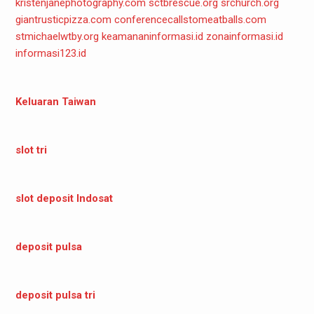
kristenjanephotography.com
sctbrescue.org
srchurch.org
giantrusticpizza.com
conferencecallstomeatballs.com
stmichaelwtby.org
keamananinformasi.id
zonainformasi.id
informasi123.id
Keluaran Taiwan
slot tri
slot deposit Indosat
deposit pulsa
deposit pulsa tri