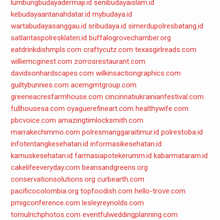
lumbungbudayadermaji.id
senibudayaislam.id
kebudayaantanahdatar.id
mybudaya.id
wartabudayasanggau.id
sribudaya.id
simerdupolresbatang.id
satlantaspolresklaten.id
buffalogrovechamber.org
eatdrinkdishmpls.com
craftycutz.com
texasgirlreads.com
williemcginest.com
zorrosrestaurant.com
davidsonhardscapes.com
wilkinsactiongraphics.com
guiltybunnies.com
acemgmtgroup.com
greeneacresfarmhouse.com
cincinnatiukrainianfestival.com
fullhousesa.com
oyaguerefineart.com
healthywife.com
pbcvoice.com
amazingtimlocksmith.com
marrakechimmo.com
polresmanggaraitimur.id
polrestoba.id
infotentangkesehatan.id
informasikesehatan.id
kamuskesehatan.id
farmasiapotekerumm.id
kabarmataram.id
cakelifeeveryday.com
beansandgreens.org
conservationsolutions.org
curbearth.com
pacificocolombia.org
topfoodish.com
hello-trove.com
pmigconference.com
lesleyreynolds.com
tomulrichphotos.com
eventfulweddingplanning.com