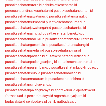
pusatkesehatanstore.id
pabrikalatkesehatan.id
perencanaandinaskesehatan.id
pusatkesehatanbanten.id
pusatkesehatanjawatimur.id
pusatkesehatansumut.id
pusatkesehatansumbar.id
pusatkesehatansumsel.id
pusatkesehatanjawatengah.id
pusatkesehatanriau.id
pusatkesehatanjambi.id
pusatkesehatanbengkulu.id
pusatkesehatanmaluku.id
pusatkesehatanmalukuutara.id
pusatkesehatangorontalo.id
pusatkesehatansabang.id
pusatkesehatanmedan.id
pusatkesehatanbinjai.id
pusatkesehatanpadang.id
pusatkesehatanbukittinggi.id
pusatkesehatanpadangpanjang.id
pusatkesehatandumai.id
pusatkesehatanpalembang.id
pusatkesehatanlubuklinggau.id
pusatkesehatansolo.id
pusatkesehatanmalang.id
pusatkesehatanmataram.id
pusatkesehatanbima.id
pusatkesehatansingkawang.id
pusatkesehatanpalangkaraya.id
apotekerku.id
apotekmk.id
farmasiuad.id
pecintabudaya.id
ragambudayajatim.id
budayakita.id
senibudaya.id
penikmatbudaya.id