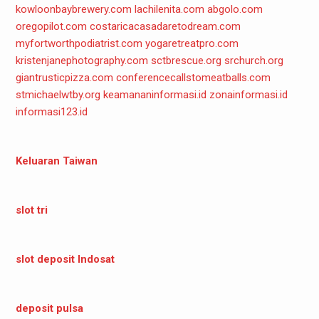
kowloonbaybrewery.com
lachilenita.com
abgolo.com
oregopilot.com
costaricacasadaretodream.com
myfortworthpodiatrist.com
yogaretreatpro.com
kristenjanephotography.com
sctbrescue.org
srchurch.org
giantrusticpizza.com
conferencecallstomeatballs.com
stmichaelwtby.org
keamananinformasi.id
zonainformasi.id
informasi123.id
Keluaran Taiwan
slot tri
slot deposit Indosat
deposit pulsa