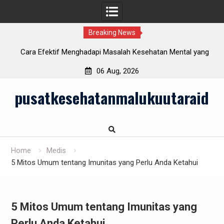
Breaking News
i
Cara Efektif Menghadapi Masalah Kesehatan Mental yang
Semakin Meningkat
06 Aug, 2026
Skip
pusatkesehatanmalukuutaraid
to
content
Home
Medis
5 Mitos Umum tentang Imunitas yang Perlu Anda Ketahui
5 Mitos Umum tentang Imunitas yang
Perlu Anda Ketahui