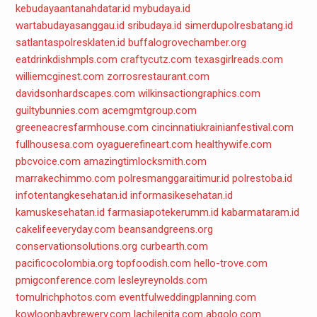
kebudayaantanahdatar.id
mybudaya.id
wartabudayasanggau.id
sribudaya.id
simerdupolresbatang.id
satlantaspolresklaten.id
buffalogrovechamber.org
eatdrinkdishmpls.com
craftycutz.com
texasgirlreads.com
williemcginest.com
zorrosrestaurant.com
davidsonhardscapes.com
wilkinsactiongraphics.com
guiltybunnies.com
acemgmtgroup.com
greeneacresfarmhouse.com
cincinnatiukrainianfestival.com
fullhousesa.com
oyaguerefineart.com
healthywife.com
pbcvoice.com
amazingtimlocksmith.com
marrakechimmo.com
polresmanggaraitimur.id
polrestoba.id
infotentangkesehatan.id
informasikesehatan.id
kamuskesehatan.id
farmasiapotekerumm.id
kabarmataram.id
cakelifeeveryday.com
beansandgreens.org
conservationsolutions.org
curbearth.com
pacificocolombia.org
topfoodish.com
hello-trove.com
pmigconference.com
lesleyreynolds.com
tomulrichphotos.com
eventfulweddingplanning.com
kowloonbaybrewery.com
lachilenita.com
abgolo.com