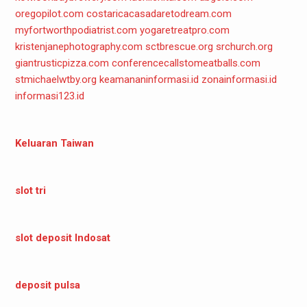
oregopilot.com
costaricacasadaretodream.com
myfortworthpodiatrist.com
yogaretreatpro.com
kristenjanephotography.com
sctbrescue.org
srchurch.org
giantrusticpizza.com
conferencecallstomeatballs.com
stmichaelwtby.org
keamananinformasi.id
zonainformasi.id
informasi123.id
Keluaran Taiwan
slot tri
slot deposit Indosat
deposit pulsa