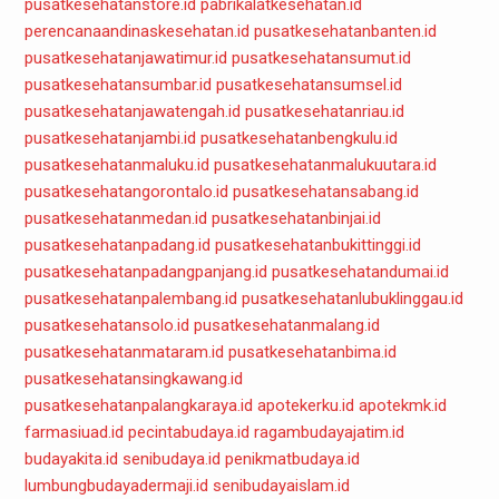
pusatkesehatanstore.id
pabrikalatkesehatan.id
perencanaandinaskesehatan.id
pusatkesehatanbanten.id
pusatkesehatanjawatimur.id
pusatkesehatansumut.id
pusatkesehatansumbar.id
pusatkesehatansumsel.id
pusatkesehatanjawatengah.id
pusatkesehatanriau.id
pusatkesehatanjambi.id
pusatkesehatanbengkulu.id
pusatkesehatanmaluku.id
pusatkesehatanmalukuutara.id
pusatkesehatangorontalo.id
pusatkesehatansabang.id
pusatkesehatanmedan.id
pusatkesehatanbinjai.id
pusatkesehatanpadang.id
pusatkesehatanbukittinggi.id
pusatkesehatanpadangpanjang.id
pusatkesehatandumai.id
pusatkesehatanpalembang.id
pusatkesehatanlubuklinggau.id
pusatkesehatansolo.id
pusatkesehatanmalang.id
pusatkesehatanmataram.id
pusatkesehatanbima.id
pusatkesehatansingkawang.id
pusatkesehatanpalangkaraya.id
apotekerku.id
apotekmk.id
farmasiuad.id
pecintabudaya.id
ragambudayajatim.id
budayakita.id
senibudaya.id
penikmatbudaya.id
lumbungbudayadermaji.id
senibudayaislam.id