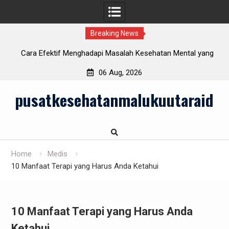
Breaking News
i
Cara Efektif Menghadapi Masalah Kesehatan Mental yang
Semakin Meningkat
06 Aug, 2026
Skip
pusatkesehatanmalukuutaraid
to
content
Home
Medis
10 Manfaat Terapi yang Harus Anda Ketahui
10 Manfaat Terapi yang Harus Anda
Ketahui