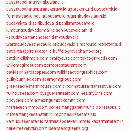
pusatkesehatansingkawang.id
pusatkesehatanpalangkaraya.id
apotekerku.id
apotekmk.id
farmasiuad.id
pecintabudaya.id
ragambudayajatim.id
budayakita.id
senibudaya.id
penikmatbudaya.id
lumbungbudayadermaji.id
senibudayaislam.id
kebudayaantanahdatar.id
mybudaya.id
wartabudayasanggau.id
sribudaya.id
simerdupolresbatang.id
satlantaspolresklaten.id
buffalogrovechamber.org
eatdrinkdishmpls.com
craftycutz.com
texasgirlreads.com
williemcginest.com
zorrosrestaurant.com
davidsonhardscapes.com
wilkinsactiongraphics.com
guiltybunnies.com
acemgmtgroup.com
greeneacresfarmhouse.com
cincinnatiukrainianfestival.com
fullhousesa.com
oyaguerefineart.com
healthywife.com
pbcvoice.com
amazingtimlocksmith.com
marrakechimmo.com
polresmanggaraitimur.id
polrestoba.id
infotentangkesehatan.id
informasikesehatan.id
kamuskesehatan.id
farmasiapotekerumm.id
kabarmataram.id
cakelifeeveryday.com
beansandgreens.org