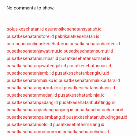
No comments to show.
solusikesehatan.id
asuransikesehatansyariah.id
pusatkesehatanstore.id
pabrikalatkesehatan.id
perencanaandinaskesehatan.id
pusatkesehatanbanten.id
pusatkesehatanjawatimur.id
pusatkesehatansumut.id
pusatkesehatansumbar.id
pusatkesehatansumsel.id
pusatkesehatanjawatengah.id
pusatkesehatanriau.id
pusatkesehatanjambi.id
pusatkesehatanbengkulu.id
pusatkesehatanmaluku.id
pusatkesehatanmalukuutara.id
pusatkesehatangorontalo.id
pusatkesehatansabang.id
pusatkesehatanmedan.id
pusatkesehatanbinjai.id
pusatkesehatanpadang.id
pusatkesehatanbukittinggi.id
pusatkesehatanpadangpanjang.id
pusatkesehatandumai.id
pusatkesehatanpalembang.id
pusatkesehatanlubuklinggau.id
pusatkesehatansolo.id
pusatkesehatanmalang.id
pusatkesehatanmataram.id
pusatkesehatanbima.id