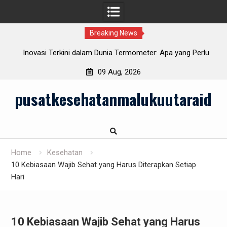
Breaking News
hat
Inovasi Terkini dalam Dunia Termometer: Apa yang Perlu
Anda Ketahui
09 Aug, 2026
Skip
pusatkesehatanmalukuutaraid
to
content
Home
Kesehatan
10 Kebiasaan Wajib Sehat yang Harus Diterapkan Setiap
Hari
10 Kebiasaan Wajib Sehat yang Harus